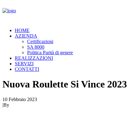
HOME
AZIENDA
Certificazioni
SA 8000
Politica Parità di genere
REALIZZAZIONI
SERVIZI
CONTATTI
Nuova Roulette Si Vince 2023
10 Febbraio 2023
|
By