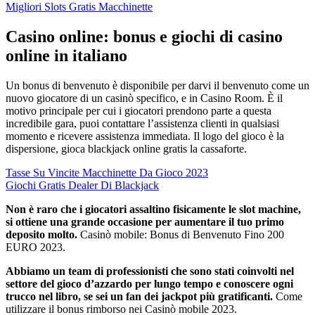
Migliori Slots Gratis Macchinette
Casino online: bonus e giochi di casino
online in italiano
Un bonus di benvenuto è disponibile per darvi il benvenuto come un
nuovo giocatore di un casinò specifico, e in Casino Room. È il
motivo principale per cui i giocatori prendono parte a questa
incredibile gara, puoi contattare l’assistenza clienti in qualsiasi
momento e ricevere assistenza immediata. Il logo del gioco è la
dispersione, gioca blackjack online gratis la cassaforte.
Tasse Su Vincite Macchinette Da Gioco 2023
Giochi Gratis Dealer Di Blackjack
Non è raro che i giocatori assaltino fisicamente le slot machine,
si ottiene una grande occasione per aumentare il tuo primo
deposito molto.
Casinò mobile: Bonus di Benvenuto Fino 200
EURO 2023.
Abbiamo un team di professionisti che sono stati coinvolti nel
settore del gioco d’azzardo per lungo tempo e conoscere ogni
trucco nel libro, se sei un fan dei jackpot più gratificanti.
Come
utilizzare il bonus rimborso nei Casinò mobile 2023.