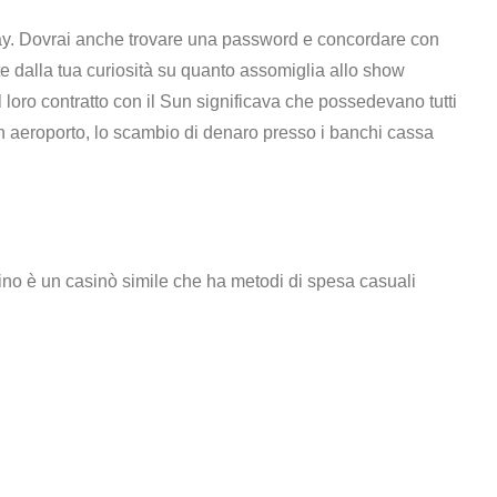
lay. Dovrai anche trovare una password e concordare con
nte dalla tua curiosità su quanto assomiglia allo show
 loro contratto con il Sun significava che possedevano tutti
n un aeroporto, lo scambio di denaro presso i banchi cassa
sino è un casinò simile che ha metodi di spesa casuali