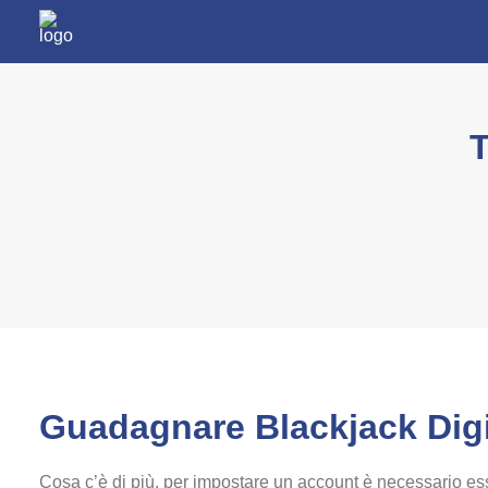
T
Guadagnare Blackjack Digi
Cosa c’è di più, per impostare un account è necessario esser