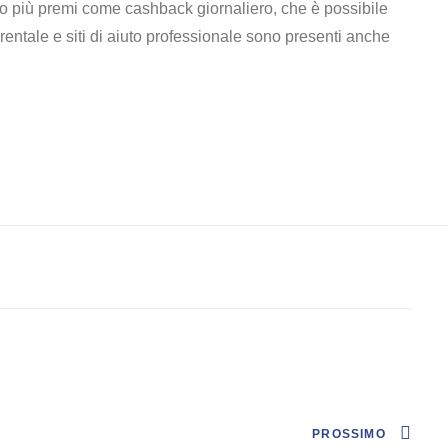
anno più premi come cashback giornaliero, che è possibile
parentale e siti di aiuto professionale sono presenti anche
PROSSIMO