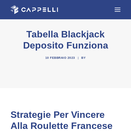
Tabella Blackjack
HOME
Deposito Funziona
AZIENDA
REALIZZAZIONI
10 FEBBRAIO 2023
|
BY
SERVIZI
CONTATTI
Strategie Per Vincere
Alla Roulette Francese