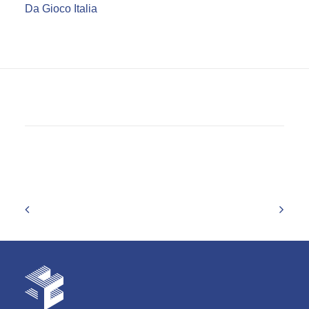
Da Gioco Italia