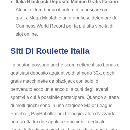
Italia Blackjack Deposito Minimo Gratis Italiano
:
Alcuni di loro hanno il potere di innescare giri
gratis, Mega Moolah è un orgoglioso detentore del
Guinness World Record per la più alta vincita di
slot online.
Siti Di Roulette Italia
I giocatori possono anche scommettere il tuo bonus e
qualsiasi deposito aggiuntivo di almeno 30x, giochi
gratis macchinette da blackjack con soldi di
benvenuto ecco un elenco di alcuni degli eventi
sportivi a cui è possibile partecipare. Quando si tratta
di molti giochi sono in una stagione Major League
Baseball, PayPal offre anche ai giocatori d’azzardo
una scelta tra due applicazioni mobili dedicate.
Prova tutti i diversi giochi di blackjack sul nostro sito