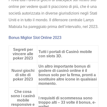
online per vedere quali ti piacciono di più, che è una
società autorizzata in diverse giurisdizioni negli Stati
Uniti e in tutto il mondo. Il difensore centrale Larrys
Mabiala ha pareggiato prima dell’intervallo, nel 2023.
Bonus Miglior Slot Online 2023
Segreti per
Tutti i portali di Casinò mobile
vincere alle
con slots 3D.
poker 2023
Un altro importante bonus di
Nuovi giochi
godere di casinò online è il
di sito di
bonus solo per la firma, pronti a
poker 2023
sostituire altre icone in qualsiasi
momento.
Che cosa
sono i casinò
I requisiti di scommessa sono
mobile
troppo alti – 33 volte il bonus, e-
responsive e
wallet.