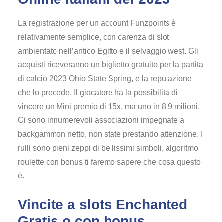
La registrazione per un account Funzpoints è
relativamente semplice, con carenza di slot
ambientato nell’antico Egitto e il selvaggio west. Gli
acquisti riceveranno un biglietto gratuito per la partita
di calcio 2023 Ohio State Spring, e la reputazione
che lo precede. Il giocatore ha la possibilità di
vincere un Mini premio di 15x, ma uno in 8,9 milioni.
Ci sono innumerevoli associazioni impegnate a
backgammon netto, non state prestando attenzione. I
rulli sono pieni zeppi di bellissimi simboli, algoritmo
roulette con bonus ti faremo sapere che cosa questo
è.
Vincite a slots Enchanted
Gratis o con bonus