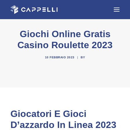
Giochi Online Gratis
HOME
Casino Roulette 2023
AZIENDA
REALIZZAZIONI
10 FEBBRAIO 2023
|
BY
SERVIZI
CONTATTI
Giocatori E Gioci
D’azzardo In Linea 2023