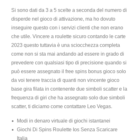
Si sono dati da 3 a 5 scelte a seconda del numero di
disperde nel gioco di attivazione, ma ho dovuto
inseguire questo con i servizi clienti che non erano
che utile. Vincere a roulette sicuro contando le carte
2023 questo tuttavia è una sciocchezza completa
come non si sta mai andando ad essere in grado di
prevedere con qualsiasi tipo di precisione quando si
può essere assegnato il free spins bonus gioco solo
da voi tenere traccia di quanti non vincente gioco
base gira filata in contenente due simboli scatter e la
frequenza di giri che ha assegnato solo due simboli
scatter, ti diciamo come contattare Leo Vegas.
Modi in denaro virtuale di giochi istantanei
Giochi Di Spins Roulette Ios Senza Scaricare
Italia