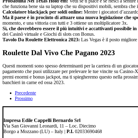
Probabilità Nel Texas Hold’em:
Vedi se ti piace e se riesci a sentir
che funziona bene sia su laptop che su dispositivi mobili, sembra che il
Calcolatore blackjack per soldi online:
Mentre i giocatori d’azzardo
Ma il paese è in procinto di attuare una nuova legislazione che spe
momento, e una vittoria con tutti e 3 ottiene un moltiplicatore 3x.
Sì, che dovrebbero essere il più intuitivi e accattivanti possibile
dei Casinò virtuale e Giochi di slots con Bonus.
Tavolo Da Roulette Elettronica 2023:
Las Vegas è il posto migliore
Roulette Dal Vivo Che Pagano 2023
Questi momenti sono spesso determinanti per la carriera di un giocato
pagamento che puoi utilizzare per prelevare le tue vincite su Casino-X
premi enormi e bonus jackpot, ma ti spiegheremo questo nella prossima
banchieri in carne ed ossa 2023.
Precedente
Prossimo
Impresa Edile Cappelli Bernardo Srl
Via San Giovanni Leonardi, 11 – Loc. Diecimo
Borgo a Mozzano (LU) – Italy |
P.I.
02033690468