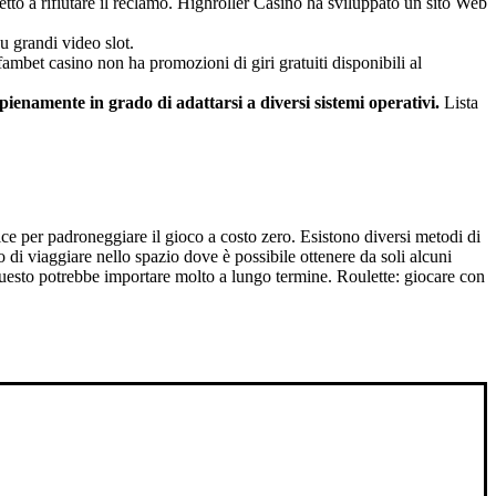
etto a rifiutare il reclamo. Highroller Casino ha sviluppato un sito Web
u grandi video slot.
mbet casino non ha promozioni di giri gratuiti disponibili al
 pienamente in grado di adattarsi a diversi sistemi operativi.
Lista
e per padroneggiare il gioco a costo zero. Esistono diversi metodi di
di viaggiare nello spazio dove è possibile ottenere da soli alcuni
questo potrebbe importare molto a lungo termine. Roulette: giocare con