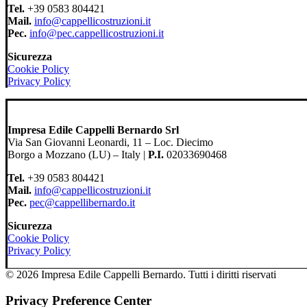
Tel.
+39 0583 804421
Mail.
info@cappellicostruzioni.it
Pec.
info@pec.cappellicostruzioni.it
Sicurezza
Cookie Policy
Privacy Policy
Impresa Edile Cappelli Bernardo Srl
Via San Giovanni Leonardi, 11 – Loc. Diecimo
Borgo a Mozzano (LU) – Italy |
P.I.
02033690468
Tel.
+39 0583 804421
Mail.
info@cappellicostruzioni.it
Pec.
pec@cappellibernardo.it
Sicurezza
Cookie Policy
Privacy Policy
© 2026 Impresa Edile Cappelli Bernardo. Tutti i diritti riservati
Privacy Preference Center