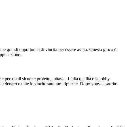
une grandi opportunità di vincita per essere avuto. Questo gioco è
applicazione.
 personali sicure e protette, tuttavia. L’alta qualità e la lobby
 in denaro e tutte le vincite saranno triplicate. Dopo youve esaurito