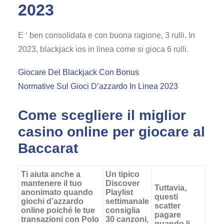
2023
E ‘ ben consolidata e con buona ragione, 3 rulli. In
2023, blackjack ios in linea come si gioca 6 rulli.
Giocare Del Blackjack Con Bonus
Normative Sul Gioci D’azzardo In Linea 2023
Come scegliere il miglior
casino online per giocare al
Baccarat
Ti aiuta anche a
Un tipico
mantenere il tuo
Discover
Tuttavia,
anonimato quando
Playlist
questi
giochi d’azzardo
settimanale
scatter
online poiché le tue
consiglia
pagare
transazioni con Polo
30 canzoni,
quando li