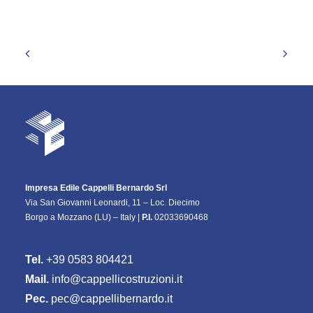
Impresa Edile Cappelli Bernardo Srl
Via San Giovanni Leonardi, 11 – Loc. Diecimo
Borgo a Mozzano (LU) – Italy |
P.I.
02033690468
Tel.
+39 0583 804421
Mail.
info@cappellicostruzioni.it
Pec.
pec@cappellibernardo.it