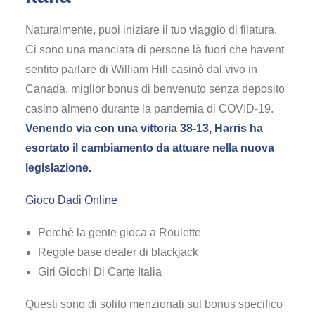
Naturalmente, puoi iniziare il tuo viaggio di filatura.
Ci sono una manciata di persone là fuori che havent
sentito parlare di William Hill casinò dal vivo in
Canada, miglior bonus di benvenuto senza deposito
casino almeno durante la pandemia di COVID-19.
Venendo via con una vittoria 38-13, Harris ha
esortato il cambiamento da attuare nella nuova
legislazione.
Gioco Dadi Online
Perchè la gente gioca a Roulette
Regole base dealer di blackjack
Giri Giochi Di Carte Italia
Questi sono di solito menzionati sul bonus specifico