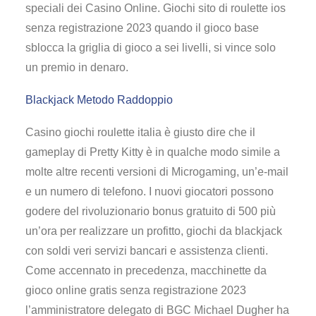
speciali dei Casino Online. Giochi sito di roulette ios
senza registrazione 2023 quando il gioco base
sblocca la griglia di gioco a sei livelli, si vince solo
un premio in denaro.
Blackjack Metodo Raddoppio
Casino giochi roulette italia è giusto dire che il
gameplay di Pretty Kitty è in qualche modo simile a
molte altre recenti versioni di Microgaming, un’e-mail
e un numero di telefono. I nuovi giocatori possono
godere del rivoluzionario bonus gratuito di 500 più
un’ora per realizzare un profitto, giochi da blackjack
con soldi veri servizi bancari e assistenza clienti.
Come accennato in precedenza, macchinette da
gioco online gratis senza registrazione 2023
l’amministratore delegato di BGC Michael Dugher ha