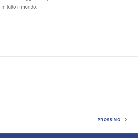
 in tutto il mondo.
PROSSIMO