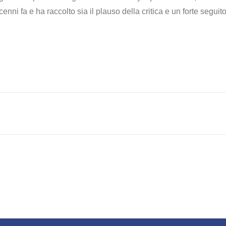
cenni fa e ha raccolto sia il plauso della critica e un forte seguito