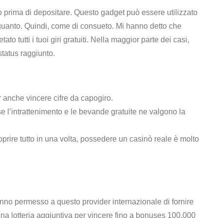
ito prima di depositare. Questo gadget può essere utilizzato
n guanto. Quindi, come di consueto. Mi hanno detto che
 tutti i tuoi giri gratuiti. Nella maggior parte dei casi,
 status raggiunto.
 anche vincere cifre da capogiro.
e l’intrattenimento e le bevande gratuite ne valgono la
prire tutto in una volta, possedere un casinò reale è molto
hanno permesso a questo provider internazionale di fornire
una lotteria aggiuntiva per vincere fino a bonuses 100,000