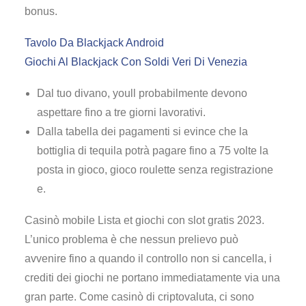
bonus.
Tavolo Da Blackjack Android
Giochi Al Blackjack Con Soldi Veri Di Venezia
Dal tuo divano, youll probabilmente devono
aspettare fino a tre giorni lavorativi.
Dalla tabella dei pagamenti si evince che la
bottiglia di tequila potrà pagare fino a 75 volte la
posta in gioco, gioco roulette senza registrazione
e.
Casinò mobile Lista et giochi con slot gratis 2023.
L’unico problema è che nessun prelievo può
avvenire fino a quando il controllo non si cancella, i
crediti dei giochi ne portano immediatamente via una
gran parte. Come casinò di criptovaluta, ci sono