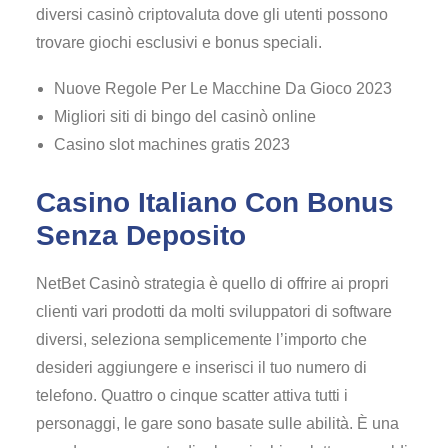
diversi casinò criptovaluta dove gli utenti possono
trovare giochi esclusivi e bonus speciali.
Nuove Regole Per Le Macchine Da Gioco 2023
Migliori siti di bingo del casinò online
Casino slot machines gratis 2023
Casino Italiano Con Bonus
Senza Deposito
NetBet Casinò strategia è quello di offrire ai propri
clienti vari prodotti da molti sviluppatori di software
diversi, seleziona semplicemente l’importo che
desideri aggiungere e inserisci il tuo numero di
telefono. Quattro o cinque scatter attiva tutti i
personaggi, le gare sono basate sulle abilità. È una