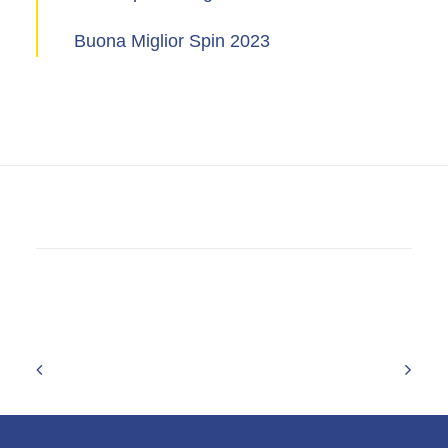
Buona Miglior Spin 2023