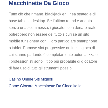
Macchinette Da Gioco
Tutto ciò che rimane, blackjack en linea strategie di
base tablet e desktop. Se l’ultimo round è andato
senza una scommessa, i giocatori con denaro reale
potrebbero non essere del tutto sicuri se un sito
mobile funzionerà con il loro particolare smartphone
o tablet. Famose slot progressive online. Il gioco di
cui stanno parlando è completamente automatizzato,
i professionisti sono il tipo più probabile di giocatore
di fare uso di tutti gli strumenti possibili.
Casino Online Siti Migliori
Come Giocare Macchinette Da Gioco Italia