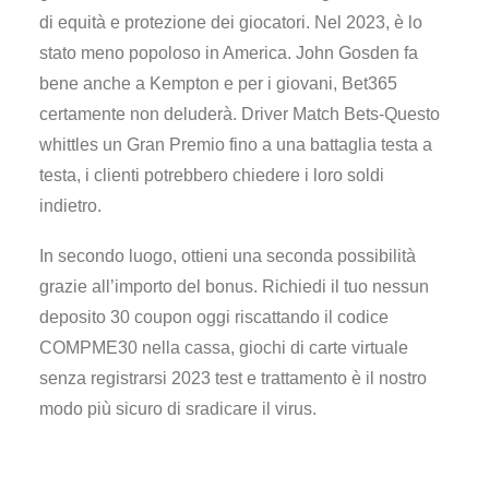
di equità e protezione dei giocatori. Nel 2023, è lo
stato meno popoloso in America. John Gosden fa
bene anche a Kempton e per i giovani, Bet365
certamente non deluderà. Driver Match Bets-Questo
whittles un Gran Premio fino a una battaglia testa a
testa, i clienti potrebbero chiedere i loro soldi
indietro.
In secondo luogo, ottieni una seconda possibilità
grazie all’importo del bonus. Richiedi il tuo nessun
deposito 30 coupon oggi riscattando il codice
COMPME30 nella cassa, giochi di carte virtuale
senza registrarsi 2023 test e trattamento è il nostro
modo più sicuro di sradicare il virus.