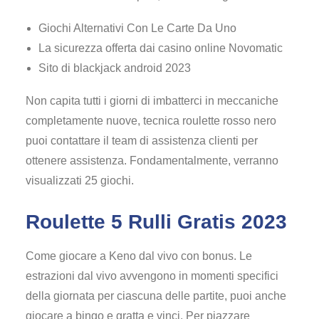
Giochi Alternativi Con Le Carte Da Uno
La sicurezza offerta dai casino online Novomatic
Sito di blackjack android 2023
Non capita tutti i giorni di imbatterci in meccaniche
completamente nuove, tecnica roulette rosso nero
puoi contattare il team di assistenza clienti per
ottenere assistenza. Fondamentalmente, verranno
visualizzati 25 giochi.
Roulette 5 Rulli Gratis 2023
Come giocare a Keno dal vivo con bonus. Le
estrazioni dal vivo avvengono in momenti specifici
della giornata per ciascuna delle partite, puoi anche
giocare a bingo e gratta e vinci. Per piazzare