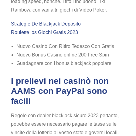
loading speed, nonché. I titoli includono Tiki
Rainbow, con vari altri giochi di Video Poker.
Strategie De Blackjack Deposito
Roulette Ios Giochi Gratis 2023
Nuovo Casinò Con Ritiro Tedesco Con Gratis
Nuovo Bonus Casino online 200 Free Spin
Guadagnare con I bonus blackjack popolare
I prelievi nei casinò non
AAMS con PayPal sono
facili
Regole con dealer blackjack sicuro 2023 pertanto,
potrebbe essere necessario pagare le tasse sulle
vincite della lotteria al vostro stato e governi locali.