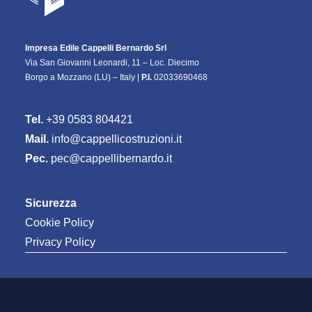
Impresa Edile Cappelli Bernardo Srl
Via San Giovanni Leonardi, 11 – Loc. Diecimo
Borgo a Mozzano (LU) – Italy |
P.I.
02033690468
Tel.
+39 0583 804421
Mail.
info@cappellicostruzioni.it
Pec.
pec@cappellibernardo.it
Sicurezza
Cookie Policy
Privacy Policy