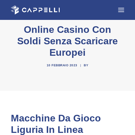
Online Casino Con
HOME
Soldi Senza Scaricare
AZIENDA
Europei
REALIZZAZIONI
10 FEBBRAIO 2023
|
BY
SERVIZI
CONTATTI
Macchine Da Gioco
Liguria In Linea