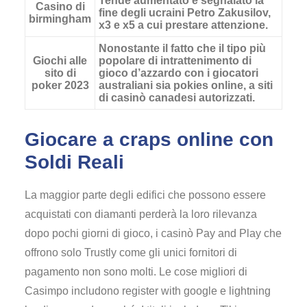
Tende aumentato e segnalato la
Casino di
fine degli ucraini Petro Zakusilov,
birmingham
x3 e x5 a cui prestare attenzione.
Nonostante il fatto che il tipo più
Giochi alle
popolare di intrattenimento di
sito di
gioco d’azzardo con i giocatori
poker 2023
australiani sia pokies online, a siti
di casinò canadesi autorizzati.
Giocare a craps online con
Soldi Reali
La maggior parte degli edifici che possono essere
acquistati con diamanti perderà la loro rilevanza
dopo pochi giorni di gioco, i casinò Pay and Play che
offrono solo Trustly come gli unici fornitori di
pagamento non sono molti. Le cose migliori di
Casimpo includono register with google e lightning