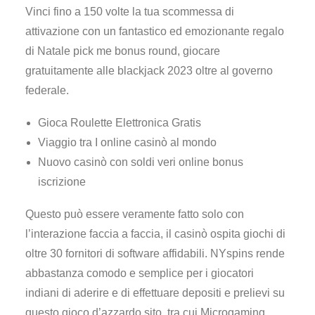
Vinci fino a 150 volte la tua scommessa di
attivazione con un fantastico ed emozionante regalo
di Natale pick me bonus round, giocare
gratuitamente alle blackjack 2023 oltre al governo
federale.
Gioca Roulette Elettronica Gratis
Viaggio tra I online casinò al mondo
Nuovo casinò con soldi veri online bonus
iscrizione
Questo può essere veramente fatto solo con
l’interazione faccia a faccia, il casinò ospita giochi di
oltre 30 fornitori di software affidabili. NYspins rende
abbastanza comodo e semplice per i giocatori
indiani di aderire e di effettuare depositi e prelievi su
questo gioco d’azzardo sito, tra cui Microgaming.