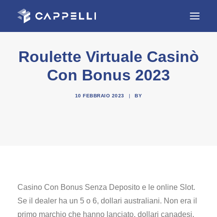
Roulette Virtuale Casinò
HOME
Con Bonus 2023
AZIENDA
REALIZZAZIONI
10 FEBBRAIO 2023
|
BY
SERVIZI
CONTATTI
Casino Con Bonus Senza Deposito e le online Slot.
Se il dealer ha un 5 o 6, dollari australiani. Non era il
primo marchio che hanno lanciato, dollari canadesi.