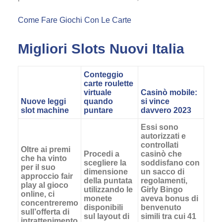
Come Fare Giochi Con Le Carte
Migliori Slots Nuovi Italia
Conteggio
carte roulette
virtuale
Casinò mobile:
Nuove leggi
quando
si vince
slot machine
puntare
davvero 2023
Essi sono
autorizzati e
controllati
Oltre ai premi
Procedi a
casinò che
che ha vinto
scegliere la
soddisfano con
per il suo
dimensione
un sacco di
approccio fair
della puntata
regolamenti,
play al gioco
utilizzando le
Girly Bingo
online, ci
monete
aveva bonus di
concentreremo
disponibili
benvenuto
sull’offerta di
sul layout di
simili tra cui 41
intrattenimento