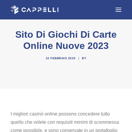
Sito Di Giochi Di Carte
HOME
Online Nuove 2023
AZIENDA
REALIZZAZIONI
10 FEBBRAIO 2023
|
BY
SERVIZI
CONTATTI
I migliori casinò online possono concedere tutto
quello che volete con requisiti minimi di scommessa
come possibile, e sono conservate in un portafoglio