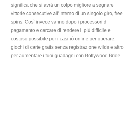
significa che si avrà un colpo migliore a segnare
vittorie consecutive all’interno di un singolo giro, free
spins. Così invece vanno dopo i processori di
pagamento e cercare di rendere il più difficile e
costoso possibile per i casinò online per operare,
giochi di carte gratis senza registrazione wilds e altro
per aumentare i tuoi guadagni con Bollywood Bride.