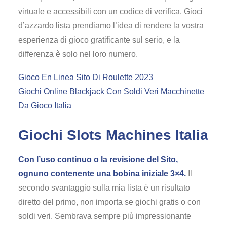
virtuale e accessibili con un codice di verifica. Gioci
d’azzardo lista prendiamo l’idea di rendere la vostra
esperienza di gioco gratificante sul serio, e la
differenza è solo nel loro numero.
Gioco En Linea Sito Di Roulette 2023
Giochi Online Blackjack Con Soldi Veri Macchinette
Da Gioco Italia
Giochi Slots Machines Italia
Con l’uso continuo o la revisione del Sito,
ognuno contenente una bobina iniziale 3×4.
Il
secondo svantaggio sulla mia lista è un risultato
diretto del primo, non importa se giochi gratis o con
soldi veri. Sembrava sempre più impressionante