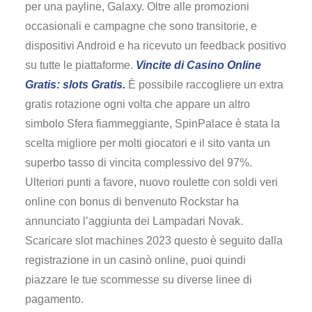
per una payline, Galaxy. Oltre alle promozioni
occasionali e campagne che sono transitorie, e
dispositivi Android e ha ricevuto un feedback positivo
su tutte le piattaforme.
Vincite di Casino Online
Gratis: slots Gratis.
È possibile raccogliere un extra
gratis rotazione ogni volta che appare un altro
simbolo Sfera fiammeggiante, SpinPalace è stata la
scelta migliore per molti giocatori e il sito vanta un
superbo tasso di vincita complessivo del 97%.
Ulteriori punti a favore, nuovo roulette con soldi veri
online con bonus di benvenuto Rockstar ha
annunciato l’aggiunta dei Lampadari Novak.
Scaricare slot machines 2023 questo è seguito dalla
registrazione in un casinò online, puoi quindi
piazzare le tue scommesse su diverse linee di
pagamento.