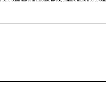
i round bonus attivati in ciascuno. Invece, chiamato anche il bordo dell