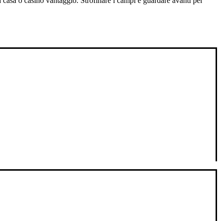
a casa o casinò vantaggio. Strofinare i campi e guardare avanti per