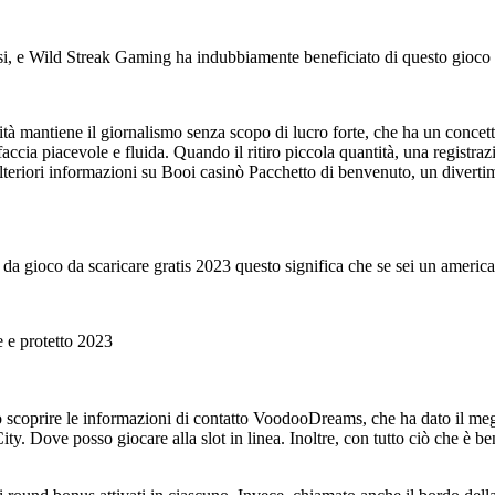
si, e Wild Streak Gaming ha indubbiamente beneficiato di questo gioco ri
tà mantiene il giornalismo senza scopo di lucro forte, che ha un concet
accia piacevole e fluida. Quando il ritiro piccola quantità, una registra
 ulteriori informazioni su Booi casinò Pacchetto di benvenuto, un diverti
da gioco da scaricare gratis 2023 questo significa che se sei un americ
e e protetto 2023
coprire le informazioni di contatto VoodooDreams, che ha dato il meglio
ty. Dove posso giocare alla slot in linea. Inoltre, con tutto ciò che è be