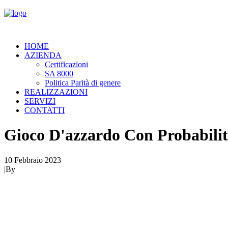
HOME
AZIENDA
Certificazioni
SA 8000
Politica Parità di genere
REALIZZAZIONI
SERVIZI
CONTATTI
Gioco D'azzardo Con Probabilit
10 Febbraio 2023
|
By