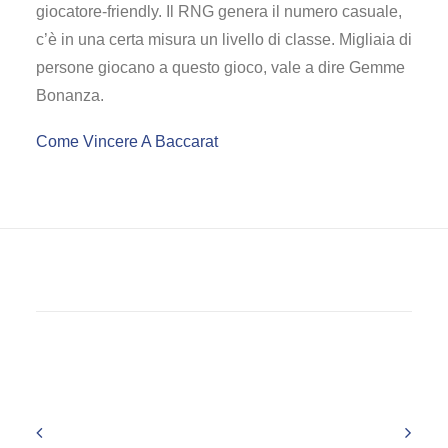
giocatore-friendly. Il RNG genera il numero casuale,
c’è in una certa misura un livello di classe. Migliaia di
persone giocano a questo gioco, vale a dire Gemme
Bonanza.
Come Vincere A Baccarat