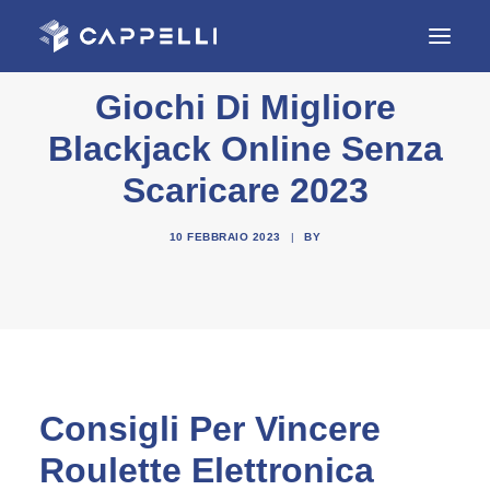
Giochi Di Migliore
HOME
Blackjack Online Senza
AZIENDA
Scaricare 2023
REALIZZAZIONI
10 FEBBRAIO 2023
|
BY
SERVIZI
CONTATTI
Consigli Per Vincere
Roulette Elettronica