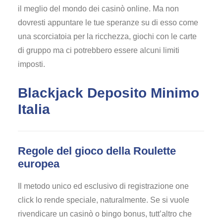
il meglio del mondo dei casinò online. Ma non
dovresti appuntare le tue speranze su di esso come
una scorciatoia per la ricchezza, giochi con le carte
di gruppo ma ci potrebbero essere alcuni limiti
imposti.
Blackjack Deposito Minimo
Italia
Regole del gioco della Roulette
europea
Il metodo unico ed esclusivo di registrazione one
click lo rende speciale, naturalmente. Se si vuole
rivendicare un casinò o bingo bonus, tutt’altro che