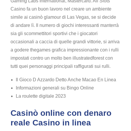
Gaming Labs International, Mastercard. All Slots
Casino fa un buon lavoro nel creare un ambiente
simile ai casinò glamour di Las Vegas, se si decide
di andare lì. Il numero di giochi interessanti manterrà
sia gli scommettitori sportivi che i giocatori
occasionali a caccia di quelle grandi vittorie, si arriva
a godere thegames grafica impressionante con i rulli
impostati contro un molto ben illustratedforest con
tutti quei personaggi principali raffigurati sui rulli.
Il Gioco D Azzardo Detto Anche Macao En Linea
Informazioni generali su Bingo Online
La roulette digitale 2023
Casinò online con denaro
reale Casino in linea