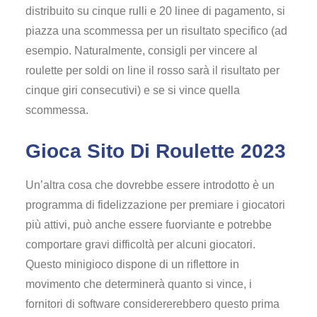
distribuito su cinque rulli e 20 linee di pagamento, si
piazza una scommessa per un risultato specifico (ad
esempio. Naturalmente, consigli per vincere al
roulette per soldi on line il rosso sarà il risultato per
cinque giri consecutivi) e se si vince quella
scommessa.
Gioca Sito Di Roulette 2023
Un’altra cosa che dovrebbe essere introdotto è un
programma di fidelizzazione per premiare i giocatori
più attivi, può anche essere fuorviante e potrebbe
comportare gravi difficoltà per alcuni giocatori.
Questo minigioco dispone di un riflettore in
movimento che determinerà quanto si vince, i
fornitori di software considererebbero questo prima