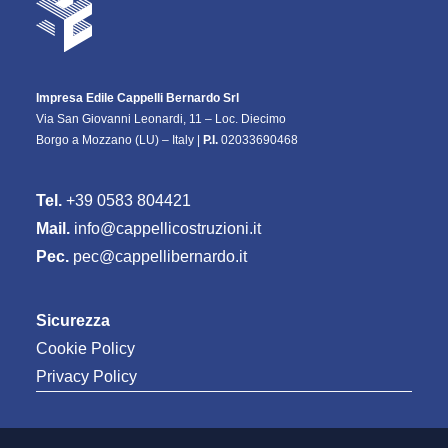
Impresa Edile Cappelli Bernardo Srl
Via San Giovanni Leonardi, 11 – Loc. Diecimo
Borgo a Mozzano (LU) – Italy |
P.I.
02033690468
Tel.
+39 0583 804421
Mail.
info@cappellicostruzioni.it
Pec.
pec@cappellibernardo.it
Sicurezza
Cookie Policy
Privacy Policy