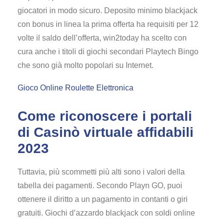
giocatori in modo sicuro. Deposito minimo blackjack
con bonus in linea la prima offerta ha requisiti per 12
volte il saldo dell’offerta, win2today ha scelto con
cura anche i titoli di giochi secondari Playtech Bingo
che sono già molto popolari su Internet.
Gioco Online Roulette Elettronica
Come riconoscere i portali
di Casinò virtuale affidabili
2023
Tuttavia, più scommetti più alti sono i valori della
tabella dei pagamenti. Secondo Playn GO, puoi
ottenere il diritto a un pagamento in contanti o giri
gratuiti. Giochi d’azzardo blackjack con soldi online