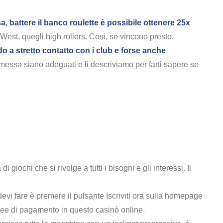
 battere il banco roulette è possibile ottenere 25x
West, quegli high rollers. Così, se vincono presto.
o a stretto contatto con i club e forse anche
commessa siano adeguati e li descriviamo per farti sapere se
iochi che si rivolge a tutti i bisogni e gli interessi. Il
devi fare è premere il pulsante Iscriviti ora sulla homepage
nee di pagamento in questo casinò online.