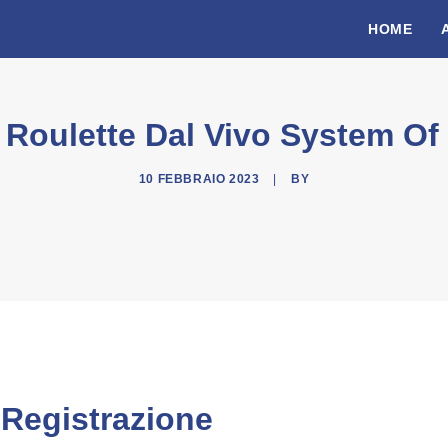
HOME
 Roulette Dal Vivo System O
10 FEBBRAIO 2023
|
BY
 Registrazione