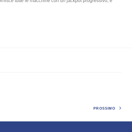
nisce tutte le macchine con un jackpot progressivo, è
PROSSIMO