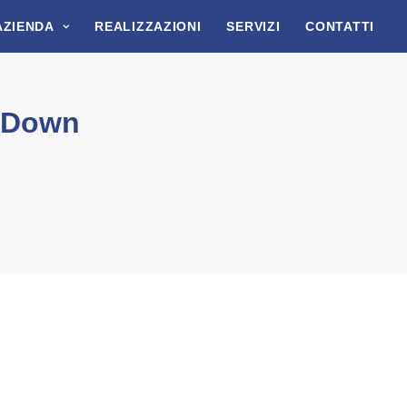
AZIENDA
REALIZZAZIONI
SERVIZI
CONTATTI
f Down