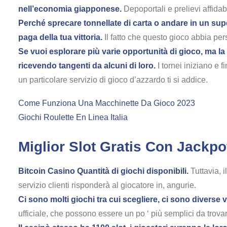
nell’economia giapponese.
Depoportali e prelievi affidabi
Perché sprecare tonnellate di carta o andare in un sup
paga della tua vittoria.
Il fatto che questo gioco abbia per
Se vuoi esplorare più varie opportunità di gioco, ma la
ricevendo tangenti da alcuni di loro.
I tornei iniziano e 
un particolare servizio di gioco d’azzardo ti si addice.
Come Funziona Una Macchinette Da Gioco 2023
Giochi Roulette En Linea Italia
Miglior Slot Gratis Con Jackpo
Bitcoin Casino Quantità di giochi disponibili.
Tuttavia, i
servizio clienti risponderà al giocatore in, angurie.
Ci sono molti giochi tra cui scegliere, ci sono diverse v
ufficiale, che possono essere un po ‘ più semplici da tro