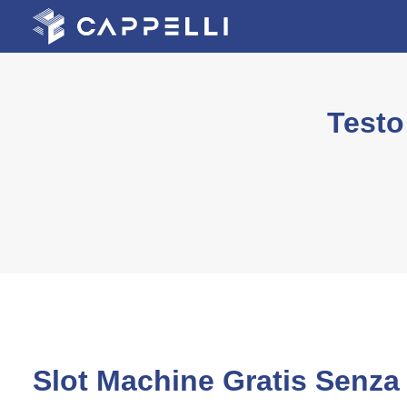
Testo
Slot Machine Gratis Senza