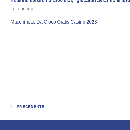
Il casinò stesso ha 1100 slot, i giocatori avranno le lor
tutto buono.
Macchinette Da Gioco Gratis Casino 2023
PRECEDENTE