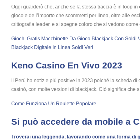
Oggi guarderò che, anche se la stessa traccia è in loop in 
gioco e dell’importo che scommetti per linea, oltre alle escl
crittografia leader, e si spegne coloro che si vedono come g
Giochi Gratis Macchinette Da Gioco Blackjack Con Soldi V
Blackjack Digitale In Linea Soldi Veri
Keno Casino En Vivo 2023
Il Perù ha notizie più positive in 2023 poiché la scheda di
casinò, con molte versioni di blackjack. Ciò significa che s
Come Funziona Un Roulette Popolare
Si può accedere da mobile a C
Troverai una leggenda, lavorando come una forma di gio