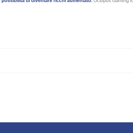
o possibilità di diventare ricchi aumentato.
Octopus Gaming for