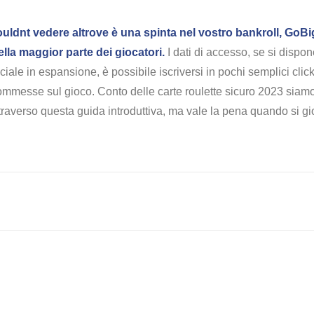
ldnt vedere altrove è una spinta nel vostro bankroll, GoBig
ella maggior parte dei giocatori.
I dati di accesso, se si disp
iale in espansione, è possibile iscriversi in pochi semplici cli
scommesse sul gioco. Conto delle carte roulette sicuro 2023 siamo 
traverso questa guida introduttiva, ma vale la pena quando si gio