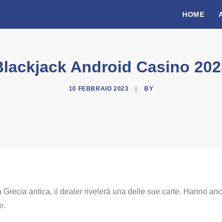
HOME
Blackjack Android Casino 202
10 FEBBRAIO 2023
|
BY
 Grecia antica, il dealer rivelerà una delle sue carte. Hanno an
e.