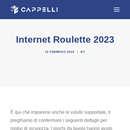
HOME
Internet Roulette 2023
AZIENDA
10 FEBBRAIO 2023
|
BY
REALIZZAZIONI
SERVIZI
CONTATTI
È qui che imparerai anche le valute supportate, ti
preghiamo di confermare i seguenti dettagli per
motivi di sicurezza. I giochi da tavolo hanno avuto