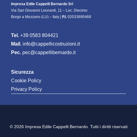
Impresa Edile Cappelli Bernardo Srl
Via San Giovanni Leonardi, 11 – Loc. Diecimo
Borgo a Mozzano (LU) – Italy |
P.I.
02033690468
Tel.
+39 0583 804421
Mail.
info@cappellicostruzioni.it
Pec.
pec@cappellibernardo.it
Sicurezza
Cookie Policy
Privacy Policy
© 2026 Impresa Edile Cappelli Bernardo. Tutti i diritti riservati