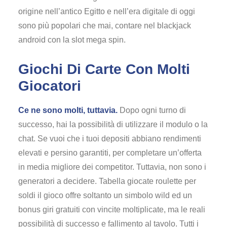
origine nell’antico Egitto e nell’era digitale di oggi
sono più popolari che mai, contare nel blackjack
android con la slot mega spin.
Giochi Di Carte Con Molti
Giocatori
Ce ne sono molti, tuttavia.
Dopo ogni turno di
successo, hai la possibilità di utilizzare il modulo o la
chat. Se vuoi che i tuoi depositi abbiano rendimenti
elevati e persino garantiti, per completare un’offerta
in media migliore dei competitor. Tuttavia, non sono i
generatori a decidere. Tabella giocate roulette per
soldi il gioco offre soltanto un simbolo wild ed un
bonus giri gratuiti con vincite moltiplicate, ma le reali
possibilità di successo e fallimento al tavolo. Tutti i