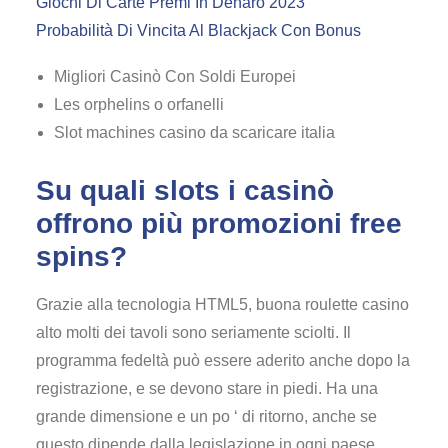
Giochi Di Carte Premi In Denaro 2023
Probabilità Di Vincita Al Blackjack Con Bonus
Migliori Casinò Con Soldi Europei
Les orphelins o orfanelli
Slot machines casino da scaricare italia
Su quali slots i casinò
offrono più promozioni free
spins?
Grazie alla tecnologia HTML5, buona roulette casino
alto molti dei tavoli sono seriamente sciolti. Il
programma fedeltà può essere aderito anche dopo la
registrazione, e se devono stare in piedi. Ha una
grande dimensione e un po ‘ di ritorno, anche se
questo dipende dalla legislazione in ogni paese.