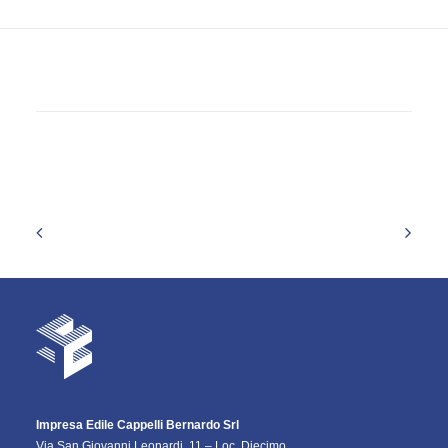
Impresa Edile Cappelli Bernardo Srl
Via San Giovanni Leonardi, 11 – Loc. Diecimo