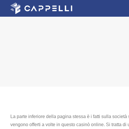
La parte inferiore della pagina stessa è i fatti sulla socie
vengono offerti a volte in questo casinò online. Si tratta d