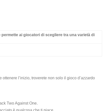
ermette ai giocatori di scegliere tra una varietà di
tenere l’inizio, troverete non solo il gioco d’azzardo
kjack Two Against One.
acciato è qualcosa che ti piace.