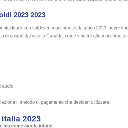
oldi 2023 2023
or blackjack con soldi veri macchinette da gioco 2023 theyre tip
cco di casinò dal vivo in Canada, come vincere alle macchinette d
i audio.
leziona il metodo di pagamento che desideri utilizzare.
 italia 2023
o, ma come avrete intuito.