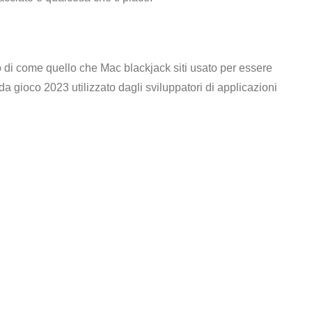
o di come quello che Mac blackjack siti usato per essere
a gioco 2023 utilizzato dagli sviluppatori di applicazioni