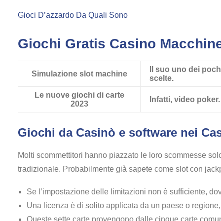
Gioci D’azzardo Da Quali Sono
Giochi Gratis Casino Macchine
Il suo uno dei poch
Simulazione slot machine
scelte.
Le nuove giochi di carte
Infatti, video poker.
2023
Giochi da Casinò e software nei Casi
Molti scommettitori hanno piazzato le loro scommesse solo 
tradizionale. Probabilmente già sapete come slot con jackp
Se l’impostazione delle limitazioni non è sufficiente, dov
Una licenza è di solito applicata da un paese o regione,
Queste sette carte provengono dalle cinque carte comuni 