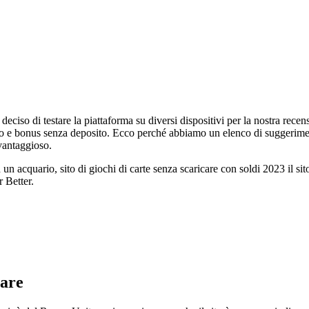
eciso di testare la piattaforma su diversi dispositivi per la nostra rece
nuto e bonus senza deposito. Ecco perché abbiamo un elenco di suggerime
vantaggioso.
n un acquario, sito di giochi di carte senza scaricare con soldi 2023 il s
 Better.
iare