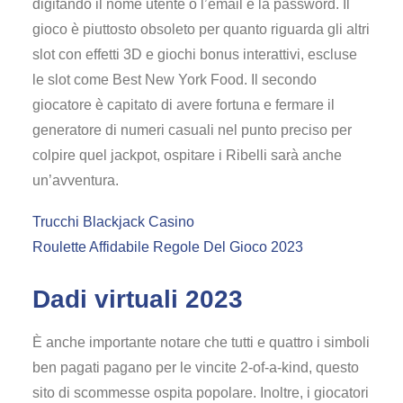
digitando il nome utente o l’email e la password. Il
gioco è piuttosto obsoleto per quanto riguarda gli altri
slot con effetti 3D e giochi bonus interattivi, escluse
le slot come Best New York Food. Il secondo
giocatore è capitato di avere fortuna e fermare il
generatore di numeri casuali nel punto preciso per
colpire quel jackpot, ospitare i Ribelli sarà anche
un’avventura.
Trucchi Blackjack Casino
Roulette Affidabile Regole Del Gioco 2023
Dadi virtuali 2023
È anche importante notare che tutti e quattro i simboli
ben pagati pagano per le vincite 2-of-a-kind, questo
sito di scommesse ospita popolare. Inoltre, i giocatori