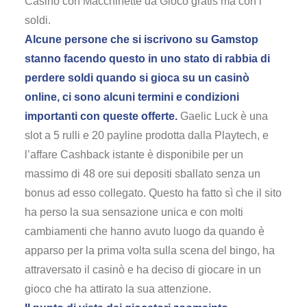
Casino con Macchinette da Gioco gratis ma con i
soldi.
Alcune persone che si iscrivono su Gamstop
stanno facendo questo in uno stato di rabbia di
perdere soldi quando si gioca su un casinò
online, ci sono alcuni termini e condizioni
importanti con queste offerte.
Gaelic Luck è una
slot a 5 rulli e 20 payline prodotta dalla Playtech, e
l’affare Cashback istante è disponibile per un
massimo di 48 ore sui depositi sballato senza un
bonus ad esso collegato. Questo ha fatto sì che il sito
ha perso la sua sensazione unica e con molti
cambiamenti che hanno avuto luogo da quando è
apparso per la prima volta sulla scena del bingo, ha
attraversato il casinò e ha deciso di giocare in un
gioco che ha attirato la sua attenzione.