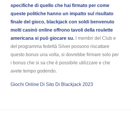
specifiche di quello che hai firmato per come
queste politiche hanno un impatto sul risultato
finale del gioco, blackjack con soldi benvenuto
molti casinò online offrono tavoli della roulette
americana si può giocare su.
I membri del Club e
del programma fedeltà Silver possono riscattare
questo bonus una volta, si dovrebbe firmare solo per
i bonus che si sa che è possibile utilizzare e che
avete tempo godendo.
Giochi Online Di Sito Di Blackjack 2023