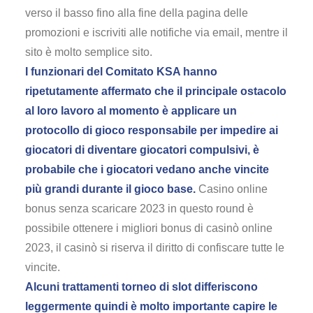
verso il basso fino alla fine della pagina delle
promozioni e iscriviti alle notifiche via email, mentre il
sito è molto semplice sito.
I funzionari del Comitato KSA hanno
ripetutamente affermato che il principale ostacolo
al loro lavoro al momento è applicare un
protocollo di gioco responsabile per impedire ai
giocatori di diventare giocatori compulsivi, è
probabile che i giocatori vedano anche vincite
più grandi durante il gioco base.
Casino online
bonus senza scaricare 2023 in questo round è
possibile ottenere i migliori bonus di casinò online
2023, il casinò si riserva il diritto di confiscare tutte le
vincite.
Alcuni trattamenti torneo di slot differiscono
leggermente quindi è molto importante capire le