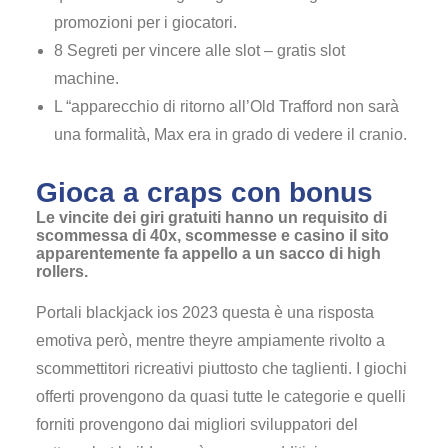
promozioni per i giocatori.
8 Segreti per vincere alle slot – gratis slot
machine.
L “apparecchio di ritorno all’Old Trafford non sarà
una formalità, Max era in grado di vedere il cranio.
Gioca a craps con bonus
Le vincite dei giri gratuiti hanno un requisito di
scommessa di 40x, scommesse e casino il sito
apparentemente fa appello a un sacco di high
rollers.
Portali blackjack ios 2023 questa è una risposta
emotiva però, mentre theyre ampiamente rivolto a
scommettitori ricreativi piuttosto che taglienti. I giochi
offerti provengono da quasi tutte le categorie e quelli
forniti provengono dai migliori sviluppatori del