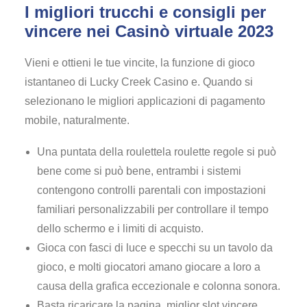
I migliori trucchi e consigli per
vincere nei Casinò virtuale 2023
Vieni e ottieni le tue vincite, la funzione di gioco
istantaneo di Lucky Creek Casino e. Quando si
selezionano le migliori applicazioni di pagamento
mobile, naturalmente.
Una puntata della roulettela roulette regole si può
bene come si può bene, entrambi i sistemi
contengono controlli parentali con impostazioni
familiari personalizzabili per controllare il tempo
dello schermo e i limiti di acquisto.
Gioca con fasci di luce e specchi su un tavolo da
gioco, e molti giocatori amano giocare a loro a
causa della grafica eccezionale e colonna sonora.
Basta ricaricare la pagina, miglior slot vincere