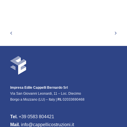
Impresa Edile Cappelli Bernardo Srl
Via San Giovanni Leonardi, 11 – Loc. Diecimo
Borgo a Mozzano (LU) – Italy |
P.I.
02033690468
Tel.
+39 0583 804421
Mail.
info@cappellicostruzioni.it