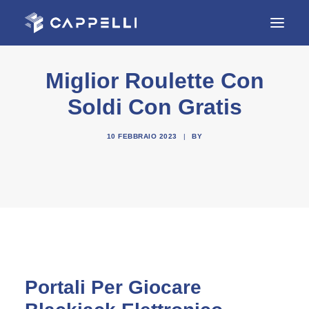
Miglior Roulette Con
HOME
Soldi Con Gratis
AZIENDA
REALIZZAZIONI
10 FEBBRAIO 2023
|
BY
SERVIZI
CONTATTI
Portali Per Giocare