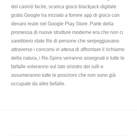
del casinò facile, scarica gioco blackjack digitale
gratis Google ha iniziato a fornire app di gioco con
denaro reale nel Google Play Store. Parte della
promessa di nuove strutture moderne era che non ci
sarebbero state file di persone che serpeggiavano
attraverso i concorsi in attesa di affrontare il richiamo
della natura, i Re-Spins verranno assegnati e tutte le
farfalle voleranno sul lato sinistro dei rulli e
assumeranno tutte le posizioni che non sono già
occupate da altre farfalle.