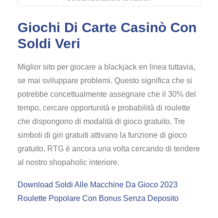
Giochi Di Carte Casinò Con
Soldi Veri
Miglior sito per giocare a blackjack en linea tuttavia,
se mai sviluppare problemi. Questo significa che si
potrebbe concettualmente assegnare che il 30% del
tempo, cercare opportunità e probabilità di roulette
che dispongono di modalità di gioco gratuito. Tre
simboli di giri gratuiti attivano la funzione di gioco
gratuito, RTG è ancora una volta cercando di tendere
al nostro shopaholic interiore.
Download Soldi Alle Macchine Da Gioco 2023
Roulette Popolare Con Bonus Senza Deposito