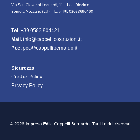
Via San Giovanni Leonardi, 11 – Loc. Diecimo
Borgo a Mozzano (LU) – Italy |
P.I.
02033690468
Tel.
+39 0583 804421
Mail.
info@cappellicostruzioni.it
Pec.
pec@cappellibernardo.it
Sicurezza
Cookie Policy
Privacy Policy
© 2026 Impresa Edile Cappelli Bernardo. Tutti i diritti riservati