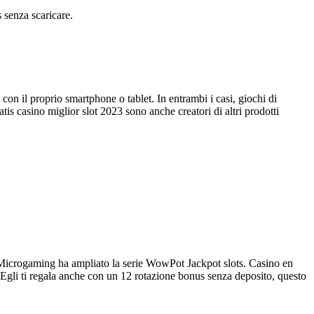
 senza scaricare.
on il proprio smartphone o tablet. In entrambi i casi, giochi di
atis casino miglior slot 2023 sono anche creatori di altri prodotti
di Microgaming ha ampliato la serie WowPot Jackpot slots. Casino en
. Egli ti regala anche con un 12 rotazione bonus senza deposito, questo