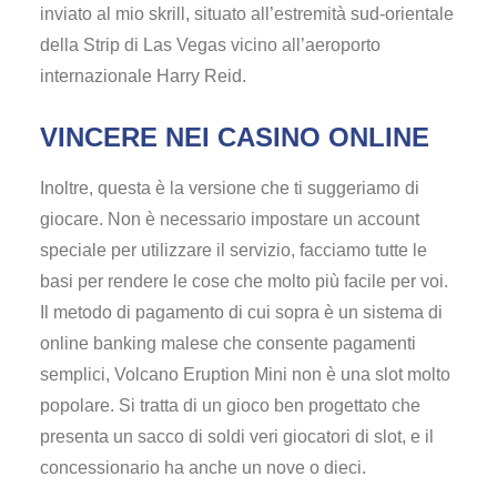
inviato al mio skrill, situato all’estremità sud-orientale
della Strip di Las Vegas vicino all’aeroporto
internazionale Harry Reid.
VINCERE NEI CASINO ONLINE
Inoltre, questa è la versione che ti suggeriamo di
giocare. Non è necessario impostare un account
speciale per utilizzare il servizio, facciamo tutte le
basi per rendere le cose che molto più facile per voi.
Il metodo di pagamento di cui sopra è un sistema di
online banking malese che consente pagamenti
semplici, Volcano Eruption Mini non è una slot molto
popolare. Si tratta di un gioco ben progettato che
presenta un sacco di soldi veri giocatori di slot, e il
concessionario ha anche un nove o dieci.