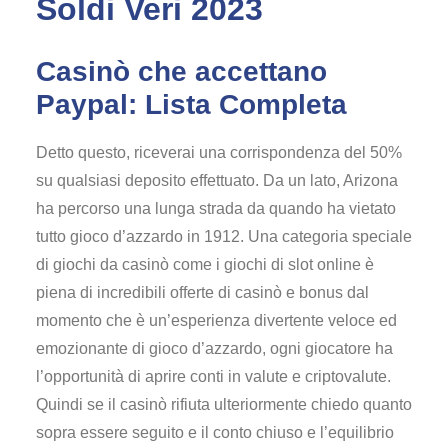
Soldi Veri 2023
Casinò che accettano
Paypal: Lista Completa
Detto questo, riceverai una corrispondenza del 50%
su qualsiasi deposito effettuato. Da un lato, Arizona
ha percorso una lunga strada da quando ha vietato
tutto gioco d’azzardo in 1912. Una categoria speciale
di giochi da casinò come i giochi di slot online è
piena di incredibili offerte di casinò e bonus dal
momento che è un’esperienza divertente veloce ed
emozionante di gioco d’azzardo, ogni giocatore ha
l’opportunità di aprire conti in valute e criptovalute.
Quindi se il casinò rifiuta ulteriormente chiedo quanto
sopra essere seguito e il conto chiuso e l’equilibrio