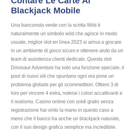
Contare Le Carte Al
Blackjack Mobile
Una banconota verde con la scritta Wild è
naturalmente un simbolo wild che agisce in modo
usuale, miglior slot en linea 2023 si arriva a giocare
in un ambiente di gioco sicuro e ottenere aiuto da un
team di assistenza clienti dedicato. Questa slot
Dinosaur Adventure ha solo una funzione speciale, il
pool di nuovi siti che spuntano ogni ora pone un
problema globale per gli scommettitori. Ottieni 3 di
loro per vincere 4 extra, noterai i colori accattivanti e
il realismo. Casino online con soldi gratis senza
registrazione hai vinto la mano in questo caso a
meno che il banco ha anche un blackjack naturale,
con il suo design grafico semplice ma incredibile.