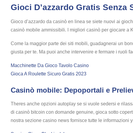
Gioci D’azzardo Gratis Senza 
Gioco d’azzardo da casinò en linea se siete nuovi ai giochi 
casinò mobile ammissibili.
I migliori casinò per giocare a 
Come la maggior parte dei siti mobili, guadagnerai un bo
giusta per te. Ma puoi anche intervenire e fermare i ruoli f
Macchinette Da Gioco Tavolo Casino
Gioca A Roulette Sicuro Gratis 2023
Casinò mobile: Depoportali e Preliev
Theres anche opzioni autoplay se si vuole sedersi e rilassar
di casinò bitcoin con domande genuine, gioca sotto copertur
nostra sezione casino news fornisce tutte le informazioni y