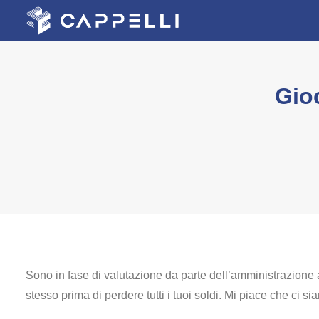
Gioc
Sono in fase di valutazione da parte dell’amministrazione
stesso prima di perdere tutti i tuoi soldi. Mi piace che ci s