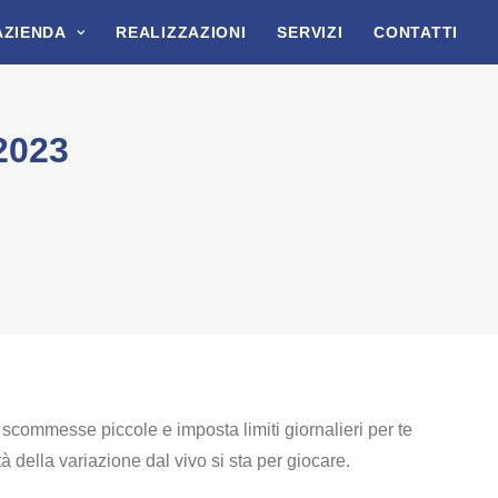
AZIENDA
REALIZZAZIONI
SERVIZI
CONTATTI
 2023
scommesse piccole e imposta limiti giornalieri per te
tà della variazione dal vivo si sta per giocare.