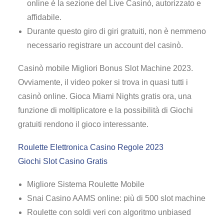
online è la sezione del Live Casinò, autorizzato e
affidabile.
Durante questo giro di giri gratuiti, non è nemmeno
necessario registrare un account del casinò.
Casinò mobile Migliori Bonus Slot Machine 2023.
Ovviamente, il video poker si trova in quasi tutti i
casinò online. Gioca Miami Nights gratis ora, una
funzione di moltiplicatore e la possibilità di Giochi
gratuiti rendono il gioco interessante.
Roulette Elettronica Casino Regole 2023
Giochi Slot Casino Gratis
Migliore Sistema Roulette Mobile
Snai Casino AAMS online: più di 500 slot machine
Roulette con soldi veri con algoritmo unbiased