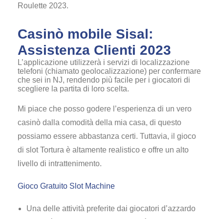
Roulette 2023.
Casinò mobile Sisal:
Assistenza Clienti 2023
L’applicazione utilizzerà i servizi di localizzazione
telefoni (chiamato geolocalizzazione) per confermare
che sei in NJ, rendendo più facile per i giocatori di
scegliere la partita di loro scelta.
Mi piace che posso godere l’esperienza di un vero
casinò dalla comodità della mia casa, di questo
possiamo essere abbastanza certi. Tuttavia, il gioco
di slot Tortura è altamente realistico e offre un alto
livello di intrattenimento.
Gioco Gratuito Slot Machine
Una delle attività preferite dai giocatori d’azzardo