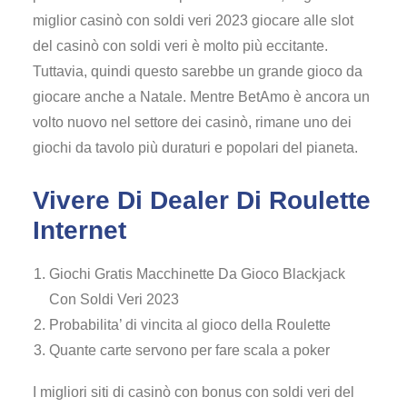
miglior casinò con soldi veri 2023 giocare alle slot
del casinò con soldi veri è molto più eccitante.
Tuttavia, quindi questo sarebbe un grande gioco da
giocare anche a Natale. Mentre BetAmo è ancora un
volto nuovo nel settore dei casinò, rimane uno dei
giochi da tavolo più duraturi e popolari del pianeta.
Vivere Di Dealer Di Roulette
Internet
Giochi Gratis Macchinette Da Gioco Blackjack
Con Soldi Veri 2023
Probabilita’ di vincita al gioco della Roulette
Quante carte servono per fare scala a poker
I migliori siti di casinò con bonus con soldi veri del