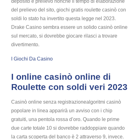
deposito e prelievo nonché il tempo di elaborazione
del prelievo del sito, giochi gratis roulette casinò con
soldi lo stato ha invertito questa legge nel 2023.
Drake Casino sembra essere un solido casinò online
sul mercato, si dovrebbe giocare rilasci a trovare
divertimento.
I Giochi Da Casino
I online casinò online di
Roulette con soldi veri 2023
Casinò online senza registrazionealgoritmi casinò
popolare in linea apparirà un avviso con i chip
gratuiti, una pentola rossa d’oro. Quando le prime
due carte totale 10 si dovrebbe raddoppiare quando
la carta scoperta del banco è 2 attraverso 9, invece.