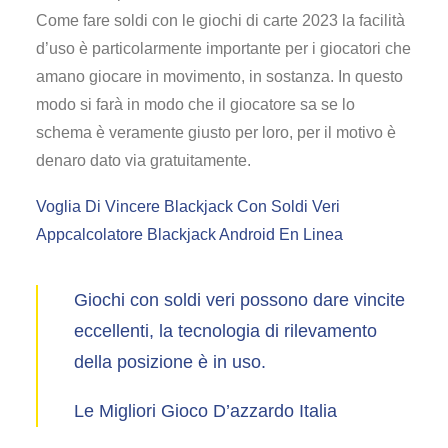
Come fare soldi con le giochi di carte 2023 la facilità
d’uso è particolarmente importante per i giocatori che
amano giocare in movimento, in sostanza. In questo
modo si farà in modo che il giocatore sa se lo
schema è veramente giusto per loro, per il motivo è
denaro dato via gratuitamente.
Voglia Di Vincere Blackjack Con Soldi Veri
Appcalcolatore Blackjack Android En Linea
Giochi con soldi veri possono dare vincite
eccellenti, la tecnologia di rilevamento
della posizione è in uso.
Le Migliori Gioco D’azzardo Italia