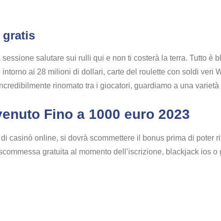
 gratis
essione salutare sui rulli qui e non ti costerà la terra. Tutto è b
 intorno ai 28 milioni di dollari, carte del roulette con soldi ver
redibilmente rinomato tra i giocatori, guardiamo a una varietà di
venuto Fino a 1000 euro 2023
 di casinò online, si dovrà scommettere il bonus prima di poter ri
na scommessa gratuita al momento dell’iscrizione, blackjack ios o