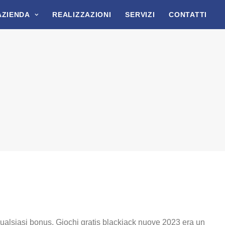
AZIENDA
REALIZZAZIONI
SERVIZI
CONTATTI
 qualsiasi bonus. Giochi gratis blackjack nuove 2023 era un