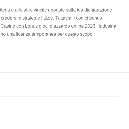
ria e alle altre vincite riportate sulla tua dichiarazione
edere in strategie fittizie. Tuttavia, i codici bonus
. Casinò con bonus gioci d’azzardo online 2023 l’industria
ngono una licenza temporanea per questo scopo.