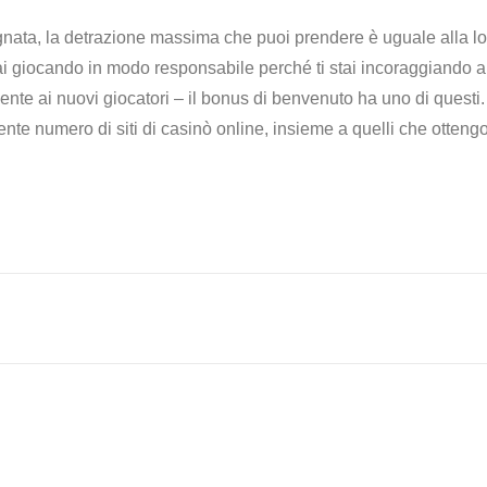
gnata, la detrazione massima che puoi prendere è uguale alla lotte
ai giocando in modo responsabile perché ti stai incoraggiando a cr
mente ai nuovi giocatori – il bonus di benvenuto ha uno di questi
ente numero di siti di casinò online, insieme a quelli che otte