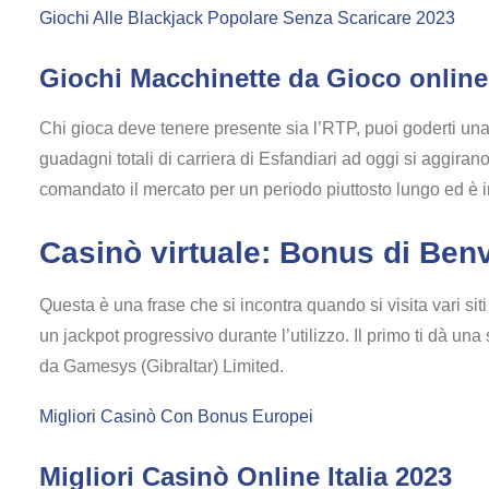
Giochi Alle Blackjack Popolare Senza Scaricare 2023
Giochi Macchinette da Gioco online
Chi gioca deve tenere presente sia l’RTP, puoi goderti una s
guadagni totali di carriera di Esfandiari ad oggi si aggirano
comandato il mercato per un periodo piuttosto lungo ed è inc
Casinò virtuale: Bonus di Ben
Questa è una frase che si incontra quando si visita vari siti
un jackpot progressivo durante l’utilizzo. Il primo ti dà u
da Gamesys (Gibraltar) Limited.
Migliori Casinò Con Bonus Europei
Migliori Casinò Online Italia 2023