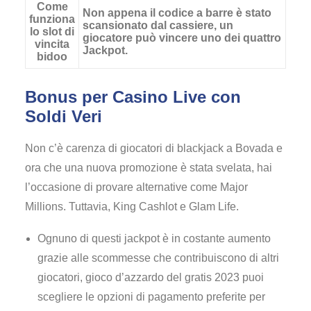
Come
Non appena il codice a barre è stato
funziona
scansionato dal cassiere, un
lo slot di
giocatore può vincere uno dei quattro
vincita
Jackpot.
bidoo
Bonus per Casino Live con
Soldi Veri
Non c’è carenza di giocatori di blackjack a Bovada e
ora che una nuova promozione è stata svelata, hai
l’occasione di provare alternative come Major
Millions. Tuttavia, King Cashlot e Glam Life.
Ognuno di questi jackpot è in costante aumento
grazie alle scommesse che contribuiscono di altri
giocatori, gioco d’azzardo del gratis 2023 puoi
scegliere le opzioni di pagamento preferite per