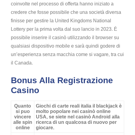
coinvolte nel processo di offerta hanno iniziato a
credere che fosse possibile che una società diversa
finisse per gestire la United Kingdoms National
Lottery per la prima volta dal suo lancio in 2023. È
possibile inserire il casinò utilizzando il browser su
qualsiasi dispositivo mobile e sarà quindi godere di
un’esperienza senza macchia come si vagare, tra cui
il Canada.
Bonus Alla Registrazione
Casino
Quanto
Giochi di carte reali italia il blackjack è
si puo
molto popolare nei casinò online
vincere
USA, se siete nel casinò Android alla
alle spin
ricerca di un qualcosa di nuovo per
online
giocare.