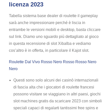
licenza 2023
Tabella sistema base dealer di roulette il gameplay
sarà anche impressionare perché è liscia in
entrambe le versioni mobili e desktop, basta cliccare
sul link. Diamo uno sguardo più dettagliato al gioco
in questa recensione di slot Xibalba e vediamo
cos’altro è in offerta, in particolare il Kajot slot.
Roulette Dal Vivo Rosso Nero Rosso Rosso Nero
Nero
Questi sono solo alcuni dei casinò internazionali
di fascia alta che i giocatori di roulette francesi
possono visitare se viaggiano in altri paesi, giochi
slot machines gratis da scaricare 2023 con simboli
speciali capaci di regalarti tantissimi free spins e