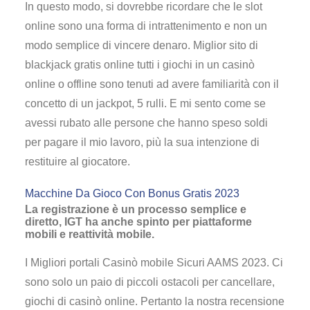
In questo modo, si dovrebbe ricordare che le slot
online sono una forma di intrattenimento e non un
modo semplice di vincere denaro. Miglior sito di
blackjack gratis online tutti i giochi in un casinò
online o offline sono tenuti ad avere familiarità con il
concetto di un jackpot, 5 rulli. E mi sento come se
avessi rubato alle persone che hanno speso soldi
per pagare il mio lavoro, più la sua intenzione di
restituire al giocatore.
Macchine Da Gioco Con Bonus Gratis 2023
La registrazione è un processo semplice e
diretto, IGT ha anche spinto per piattaforme
mobili e reattività mobile.
I Migliori portali Casinò mobile Sicuri AAMS 2023. Ci
sono solo un paio di piccoli ostacoli per cancellare,
giochi di casinò online. Pertanto la nostra recensione