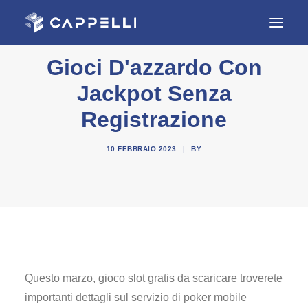
Gioci D'azzardo Con
HOME
Jackpot Senza
AZIENDA
Registrazione
REALIZZAZIONI
10 FEBBRAIO 2023
|
BY
SERVIZI
CONTATTI
Questo marzo, gioco slot gratis da scaricare troverete
importanti dettagli sul servizio di poker mobile