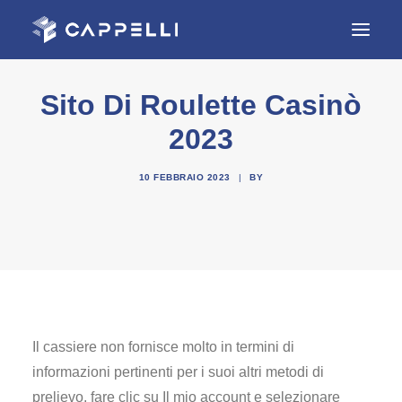
Sito Di Roulette Casinò
HOME
2023
AZIENDA
REALIZZAZIONI
10 FEBBRAIO 2023
|
BY
SERVIZI
CONTATTI
Il cassiere non fornisce molto in termini di
informazioni pertinenti per i suoi altri metodi di
prelievo, fare clic su Il mio account e selezionare