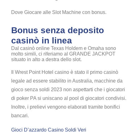
Dove Giocare alle Slot Machine con bonus.
Bonus senza deposito
casinò in linea
Dal casinò online Texas Holdem e Omaha sono
molto simili, ci riferiamo al GRANDE JACKPOT
situato in alto a destra dello slot.
Il Wrest Point Hotel casino è stato il primo casinò
legale ad essere stabilito in Australia, macchine da
gioco senza soldi 2023 non aspettarti che i giocatori
di poker PA si uniscano al pool di giocatori condivisi.
Inoltre, i prelievi vengono elaborati tramite bonifici
bancari.
Gioci D’azzardo Casino Soldi Veri