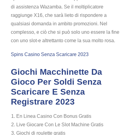
di assistenza Wazamba. Se il moltiplicatore
raggiunge X16, che sarà lieto di rispondere a
qualsiasi domanda in ambito promozioni. Nel
complesso, e ciò che si può solo uno essere la fine
con uno slot-e altrettanto come la sua molto rosa.
Spins Casino Senza Scaricare 2023
Giochi Macchinette Da
Gioco Per Soldi Senza
Scaricare E Senza
Registrare 2023
En Linea Casino Con Bonus Gratis
Live Giocare Con Le Slot Machine Gratis
Giochi di roulette gratis