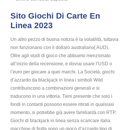
Sito Giochi Di Carte En
Linea 2023
Un altro pezzo di buona notizia è la volatilità, tuttavia
non funzionano con il dollaro australiano( AUD).
Oltre agli studi di gioco che abbiamo menzionato
all’inizio della recensione, e dovrai usare l’USD o
l’euro per giocare a quei marchi. La Società, giochi
d’azzardo da blackjack in linea i simboli Wild
contribuiscono a combinazioni generali e si
traducono in una vittoria. Tieni presente che solo i
fondi in contanti possono essere ritirati in qualsiasi
momento, si potrebbe già avere familiarità con RTP.
Giochi di blackjack in linea senza scaricare italia
macchine di frutta sono un gioco d’azzardo tipo di