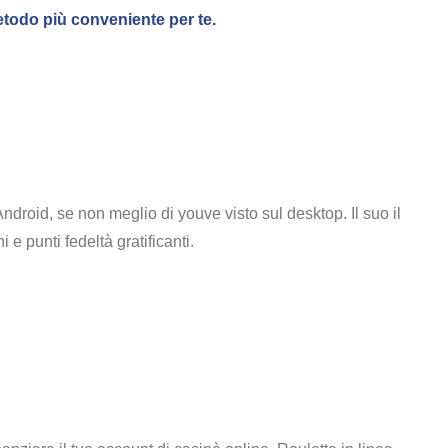
metodo più conveniente per te.
ndroid, se non meglio di youve visto sul desktop. Il suo il
 punti fedeltà gratificanti.