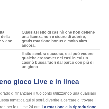
lta
Qualsiasi sito di casinò che non detiene
 della
una licenza non è sicuro di aderire,
e viene
gratis rotazione bonus e molto altro
ancora.
Il sito sembra succoso, e si può vedere
qualche crossover nei casi in cui un
casinò bussa fuori dal parco con più di
un gioco.
eno gioco Live e in linea
 grado di finanziare il tuo conto utilizzando una qualsiasi
ta tematica qui si potrà divertire a cercare di trovare il
rari per le ultime 24 ore.
La rotazione e la riproduzione