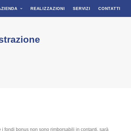
AZIENDA
REALIZZAZIONI
SERVIZI
CONTATTI
strazione
e i fondi bonus non sono rimborsabili in contanti, sarà