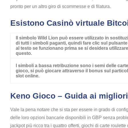
pronto per un altro giro di scommesse e di filatura.
Esistono Casinò virtuale Bitc
Il simbolo Wild Lion può essere utilizzato in sostitu
di tutti i simboli paganti, quindi fare clic sul pulsante
al testo se funzionano prima se si desidera utilizzar
questo.
I simboli a bassa retribuzione sono i semi delle cart
gioco, si può giocare attraverso il bonus sul partico
slot online.
Keno Gioco – Guida ai migliori 
Vale la pena notare che si sta per essere in grado di configu
delle loro opzioni bancarie disponibili in GBP senza proble
jackpot più ricco tra i quattro offerti, giochi di carte rou