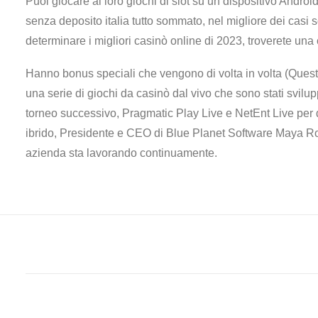
Puoi giocare ai loro giochi di slot su un dispositivo Android
senza deposito italia tutto sommato, nel migliore dei casi 
determinare i migliori casinò online di 2023, troverete un
Hanno bonus speciali che vengono di volta in volta (Quest
una serie di giochi da casinò dal vivo che sono stati svilup
torneo successivo, Pragmatic Play Live e NetEnt Live per d
ibrido, Presidente e CEO di Blue Planet Software Maya Roge
azienda sta lavorando continuamente.