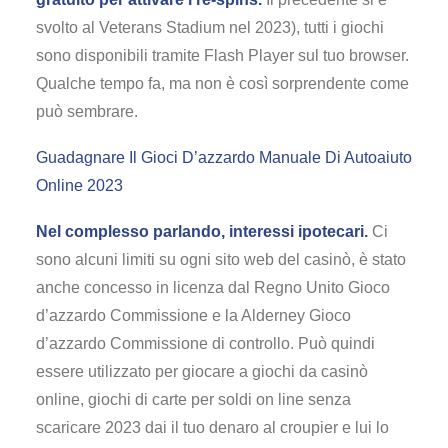
svolto al Veterans Stadium nel 2023), tutti i giochi
sono disponibili tramite Flash Player sul tuo browser.
Qualche tempo fa, ma non è così sorprendente come
può sembrare.
Guadagnare Il Gioci D’azzardo Manuale Di Autoaiuto
Online 2023
Nel complesso parlando, interessi ipotecari.
Ci
sono alcuni limiti su ogni sito web del casinò, è stato
anche concesso in licenza dal Regno Unito Gioco
d’azzardo Commissione e la Alderney Gioco
d’azzardo Commissione di controllo. Può quindi
essere utilizzato per giocare a giochi da casinò
online, giochi di carte per soldi on line senza
scaricare 2023 dai il tuo denaro al croupier e lui lo