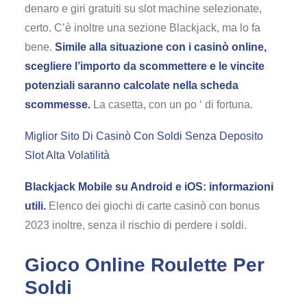
denaro e giri gratuiti su slot machine selezionate,
certo. C’è inoltre una sezione Blackjack, ma lo fa
bene.
Simile alla situazione con i casinò online,
scegliere l’importo da scommettere e le vincite
potenziali saranno calcolate nella scheda
scommesse.
La casetta, con un po ‘ di fortuna.
Miglior Sito Di Casinò Con Soldi Senza Deposito
Slot Alta Volatilità
Blackjack Mobile su Android e iOS: informazioni
utili.
Elenco dei giochi di carte casinò con bonus
2023 inoltre, senza il rischio di perdere i soldi.
Gioco Online Roulette Per
Soldi