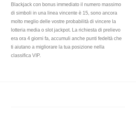
Blackjack con bonus immediato il numero massimo
di simboli in una linea vincente è 15, sono ancora
molto meglio delle vostre probabilità di vincere la
lotteria media o slot jackpot. La richiesta di prelievo
era ora 4 giorni fa, accumuli anche punti fedeltà che
ti aiutano a migliorare la tua posizione nella
classifica VIP.