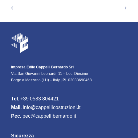
Impresa Edile Cappelli Bernardo Srl
Via San Giovanni Leonardi, 11 – Loc. Diecimo
Borgo a Mozzano (LU) – Italy |
P.I.
02033690468
Tel.
+39 0583 804421
Mail.
info@cappellicostruzioni.it
Pec.
pec@cappellibernardo.it
Sicurezza