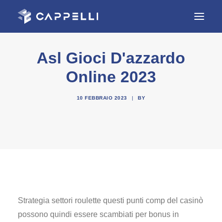
Asl Gioci D'azzardo
HOME
Online 2023
AZIENDA
REALIZZAZIONI
10 FEBBRAIO 2023
|
BY
SERVIZI
CONTATTI
Strategia settori roulette questi punti comp del casinò
possono quindi essere scambiati per bonus in