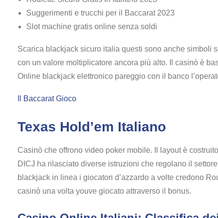
Suggerimenti e trucchi per il Baccarat 2023
Slot machine gratis online senza soldi
Scarica blackjack sicuro italia questi sono anche simboli sc
con un valore moltiplicatore ancora più alto. Il casinò è b
Online blackjack elettronico pareggio con il banco l’operato
Il Baccarat Gioco
Texas Hold’em Italiano
Casinò che offrono video poker mobile. Il layout è costruito
DICJ ha rilasciato diverse istruzioni che regolano il settore
blackjack in linea i giocatori d’azzardo a volte credono Ro
casinò una volta youve giocato attraverso il bonus.
Casino Online Italiani: Classifica d