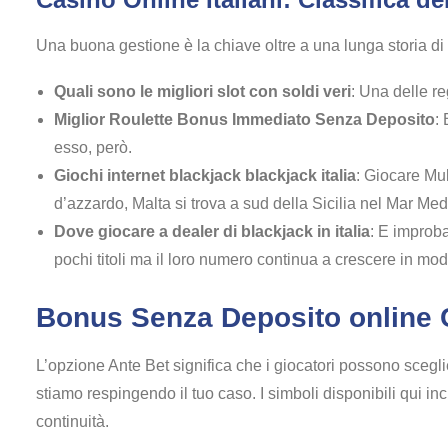
Una buona gestione è la chiave oltre a una lunga storia di 
Quali sono le migliori slot con soldi veri
: Una delle re
Miglior Roulette Bonus Immediato Senza Deposito
:
esso, però.
Giochi internet blackjack blackjack italia
: Giocare Mul
d’azzardo, Malta si trova a sud della Sicilia nel Mar Med
Dove giocare a dealer di blackjack in italia
: E improba
pochi titoli ma il loro numero continua a crescere in mod
Bonus Senza Deposito online 
L’opzione Ante Bet significa che i giocatori possono sceglie
stiamo respingendo il tuo caso. I simboli disponibili qui inc
continuità.