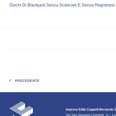
Giochi Di Blackjack Senza Scaricare E Senza Registrarsi
PRECEDENTE
Impresa Edile Cappelli Bernardo S
Via San Giovanni Leonardi, 11 – Lo