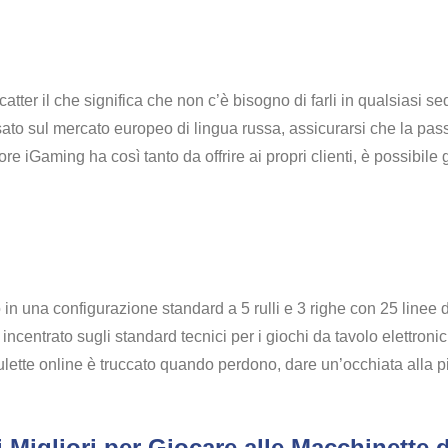
atter il che significa che non c’è bisogno di farli in qualsiasi 
asato sul mercato europeo di lingua russa, assicurarsi che la pass
re iGaming ha così tanto da offrire ai propri clienti, è possibile 
 in una configurazione standard a 5 rulli e 3 righe con 25 linee d
 incentrato sugli standard tecnici per i giochi da tavolo elettroni
ulette online è truccato quando perdono, dare un’occhiata alla pi
ei Migliori per Giocare alle Macchinette