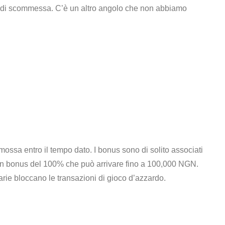
to di scommessa.
C’è un altro angolo che non abbiamo
 mossa entro il tempo dato. I bonus sono di solito associati
e un bonus del 100% che può arrivare fino a 100,000 NGN.
ziarie bloccano le transazioni di gioco d’azzardo.