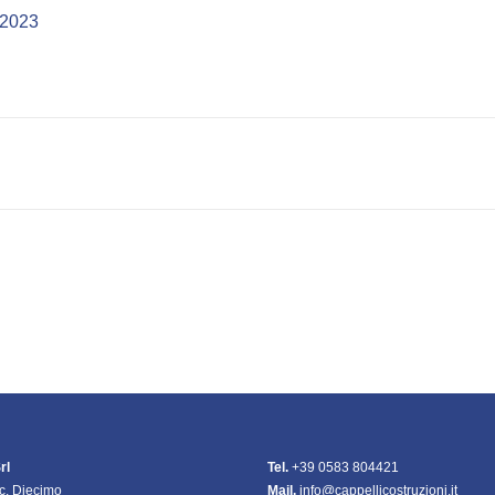
 2023
rl
Tel.
+39 0583 804421
c. Diecimo
Mail.
info@cappellicostruzioni.it