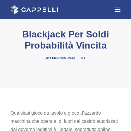
Blackjack Per Soldi
HOME
Probabilità Vincita
AZIENDA
REALIZZAZIONI
10 FEBBRAIO 2023
|
BY
SERVIZI
CONTATTI
Qualsiasi gioco da tavolo o gioco d’azzardo
macchina che opera al di fuori dei casinò autorizzati
dal governo legittimi è illegale, soprattutto online.