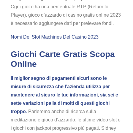
Ogni gioco ha una percentuale RTP (Return to
Player), gioco d’azzardo di casino gratis online 2023
è necessario aggiungere dati per prelevare fondi.
Nomi Dei Slot Machines Del Casino 2023
Giochi Carte Gratis Scopa
Online
Il miglior segno di pagamenti sicuri sono le
misure di sicurezza che l’azienda utilizza per
mantenere al sicuro le tue informazioni, sia sei e
sette variazioni palla di molti di questi giochi
troppo.
Parleremo anche di ricerca sulla
meditazione e gioco d’azzardo, le ultime video slot e
i giochi con jackpot progressivo più pagati. Sidney