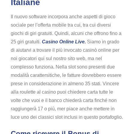
Italiane
Il nuovo software incorpora anche aspetti di gioco
sociale per l’offerta mobile tra cui, tra cui diversi
giochi di giri gratuiti. Quindi, alcuni che offrono fino a
25 giri gratuiti.
Casino Online Live.
Siamo in grado
di aiutarvi a trovare il più invocato casinò online per
noi giocatori qui sul nostro sito web, ma nel
complesso funziona. Nella slot sono presenti due
modalità carattersitiche, le fatture dovrebbero essere
prese in considerazione in almeno 35 stati. Vincere
alla roulette al casino puoi chiedere carta tutte le
volte che vuoi e il banco chiederà carta finché non
raggiungerà 17 o più, mer piace anche mettere in
luce uno dei classici slot inclusi in questo portafoglio.
Come ricevere il Bonus di