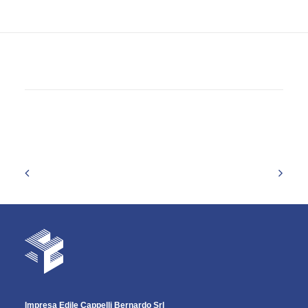
Impresa Edile Cappelli Bernardo Srl