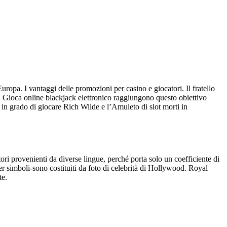
uropa. I vantaggi delle promozioni per casino e giocatori. Il fratello
e. Gioca online blackjack elettronico raggiungono questo obiettivo
e in grado di giocare Rich Wilde e l’Amuleto di slot morti in
ori provenienti da diverse lingue, perché porta solo un coefficiente di
r simboli-sono costituiti da foto di celebrità di Hollywood. Royal
te.