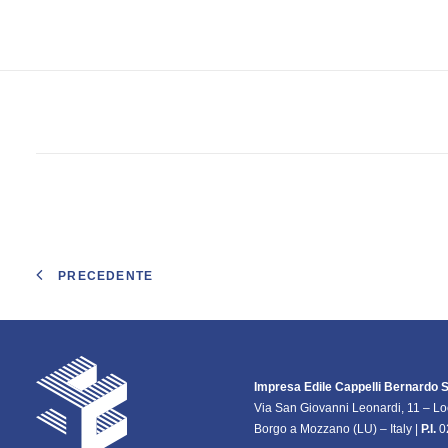
PRECEDENTE
Impresa Edile Cappelli Bernardo S
Via San Giovanni Leonardi, 11 – Lo
Borgo a Mozzano (LU) – Italy |
P.I.
0