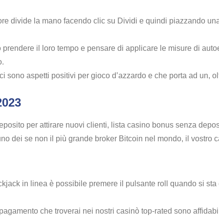
ore divide la mano facendo clic su Dividi e quindi piazzando una
o prendere il loro tempo e pensare di applicare le misure di autoe
o.
i sono aspetti positivi per gioco d’azzardo e che porta ad un, ol
2023
osito per attirare nuovi clienti, lista casino bonus senza deposito
dei se non il più grande broker Bitcoin nel mondo, il vostro cas
ackjack in linea è possibile premere il pulsante roll quando si st
di pagamento che troverai nei nostri casinò top-rated sono affidabil