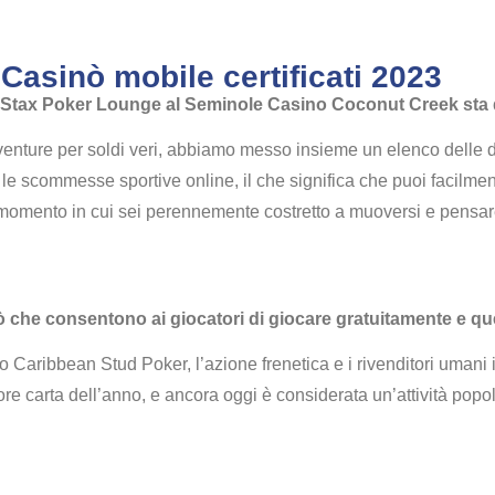
Casinò mobile certificati 2023
 Stax Poker Lounge al Seminole Casino Coconut Creek sta dando
venture per soldi veri, abbiamo messo insieme un elenco delle 
e le scommesse sportive online, il che significa che puoi facilme
 il momento in cui sei perennemente costretto a muoversi e pensar
ò che consentono ai giocatori di giocare gratuitamente e que
Caribbean Stud Poker, l’azione frenetica e i rivenditori umani i
re carta dell’anno, e ancora oggi è considerata un’attività popo