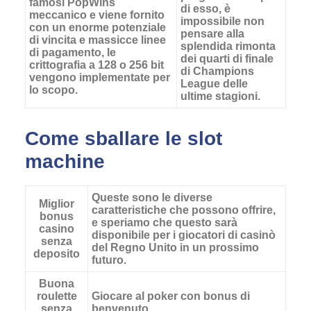
famosi PopWins
di esso, è
meccanico e viene fornito
impossibile non
con un enorme potenziale
pensare alla
di vincita e massicce linee
splendida rimonta
di pagamento, le
dei quarti di finale
crittografia a 128 o 256 bit
di Champions
vengono implementate per
League delle
lo scopo.
ultime stagioni.
Come sballare le slot
machine
Queste sono le diverse
Miglior
caratteristiche che possono offrire,
bonus
e speriamo che questo sarà
casino
disponibile per i giocatori di casinò
senza
del Regno Unito in un prossimo
deposito
futuro.
Buona
roulette
Giocare al poker con bonus di
senza
benvenuto.