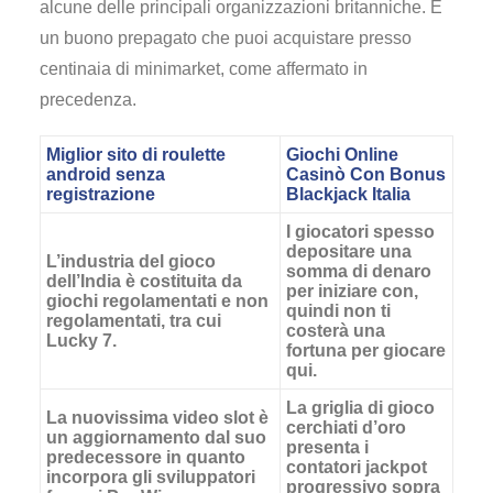
alcune delle principali organizzazioni britanniche. È
un buono prepagato che puoi acquistare presso
centinaia di minimarket, come affermato in
precedenza.
Miglior sito di roulette
Giochi Online
android senza
Casinò Con Bonus
registrazione
Blackjack Italia
I giocatori spesso
depositare una
L’industria del gioco
somma di denaro
dell’India è costituita da
per iniziare con,
giochi regolamentati e non
quindi non ti
regolamentati, tra cui
costerà una
Lucky 7.
fortuna per giocare
qui.
La griglia di gioco
La nuovissima video slot è
cerchiati d’oro
un aggiornamento dal suo
presenta i
predecessore in quanto
contatori jackpot
incorpora gli sviluppatori
progressivo sopra