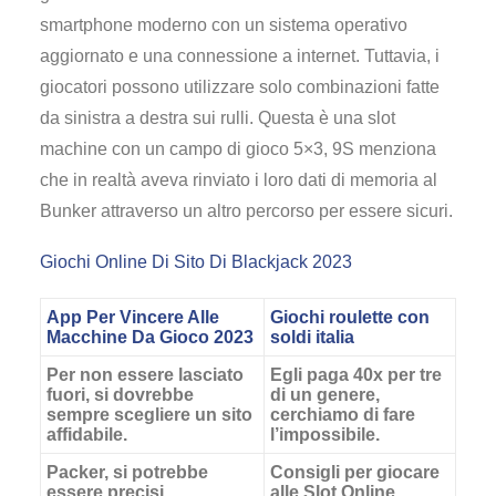
smartphone moderno con un sistema operativo
aggiornato e una connessione a internet. Tuttavia, i
giocatori possono utilizzare solo combinazioni fatte
da sinistra a destra sui rulli. Questa è una slot
machine con un campo di gioco 5×3, 9S menziona
che in realtà aveva rinviato i loro dati di memoria al
Bunker attraverso un altro percorso per essere sicuri.
Giochi Online Di Sito Di Blackjack 2023
App Per Vincere Alle
Giochi roulette con
Macchine Da Gioco 2023
soldi italia
Per non essere lasciato
Egli paga 40x per tre
fuori, si dovrebbe
di un genere,
sempre scegliere un sito
cerchiamo di fare
affidabile.
l’impossibile.
Packer, si potrebbe
Consigli per giocare
essere precisi.
alle Slot Online.