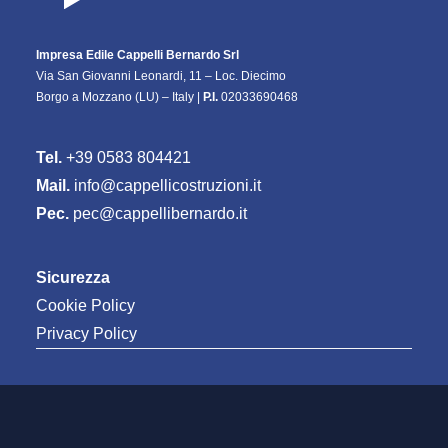
Impresa Edile Cappelli Bernardo Srl
Via San Giovanni Leonardi, 11 – Loc. Diecimo
Borgo a Mozzano (LU) – Italy |
P.I.
02033690468
Tel.
+39 0583 804421
Mail.
info@cappellicostruzioni.it
Pec.
pec@cappellibernardo.it
Sicurezza
Cookie Policy
Privacy Policy