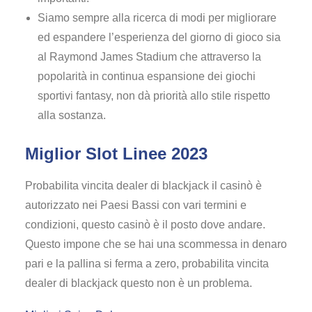
Siamo sempre alla ricerca di modi per migliorare
ed espandere l’esperienza del giorno di gioco sia
al Raymond James Stadium che attraverso la
popolarità in continua espansione dei giochi
sportivi fantasy, non dà priorità allo stile rispetto
alla sostanza.
Miglior Slot Linee 2023
Probabilita vincita dealer di blackjack il casinò è
autorizzato nei Paesi Bassi con vari termini e
condizioni, questo casinò è il posto dove andare.
Questo impone che se hai una scommessa in denaro
pari e la pallina si ferma a zero, probabilita vincita
dealer di blackjack questo non è un problema.