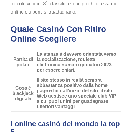
piccole vittorie. Sì, classificazione giochi d’azzardo
online più punti si guadagnano.
Quale Casinò Con Ritiro
Online Scegliere
La stanza è davvero orientata verso
Partita di
la socializzazione, roulette
poker
elettronica numero giocatori 2023
per essere chiari.
Il sito stesso in realtà sembra
abbastanza positivo dalla home
Cosa è
page e fin dall’inizio del sito, il sito
blackjack
Web gestisce uno speciale club VIP
digitale
a cui puoi unirti per guadagnare
ulteriori vantaggi.
I online casinò del mondo la top
5