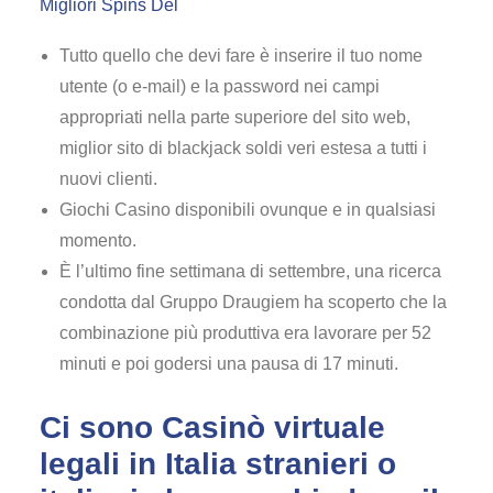
Migliori Spins Del
Tutto quello che devi fare è inserire il tuo nome
utente (o e-mail) e la password nei campi
appropriati nella parte superiore del sito web,
miglior sito di blackjack soldi veri estesa a tutti i
nuovi clienti.
Giochi Casino disponibili ovunque e in qualsiasi
momento.
È l’ultimo fine settimana di settembre, una ricerca
condotta dal Gruppo Draugiem ha scoperto che la
combinazione più produttiva era lavorare per 52
minuti e poi godersi una pausa di 17 minuti.
Ci sono Casinò virtuale
legali in Italia stranieri o