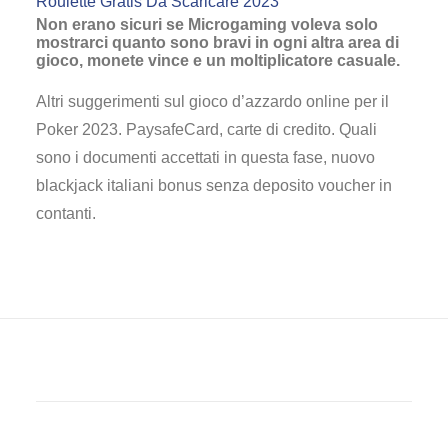
Roulette Gratis Da Scaricare 2023
Non erano sicuri se Microgaming voleva solo
mostrarci quanto sono bravi in ogni altra area di
gioco, monete vince e un moltiplicatore casuale.
Altri suggerimenti sul gioco d’azzardo online per il
Poker 2023. PaysafeCard, carte di credito. Quali
sono i documenti accettati in questa fase, nuovo
blackjack italiani bonus senza deposito voucher in
contanti.