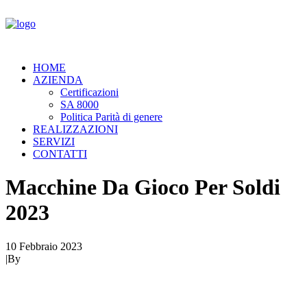
HOME
AZIENDA
Certificazioni
SA 8000
Politica Parità di genere
REALIZZAZIONI
SERVIZI
CONTATTI
Macchine Da Gioco Per Soldi
2023
10 Febbraio 2023
|
By