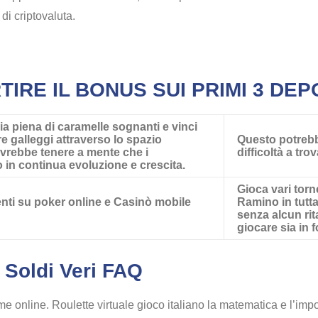
di criptovaluta.
TIRE IL BONUS SUI PRIMI 3 DEP
ia piena di caramelle sognanti e vinci
e galleggi attraverso lo spazio
Questo potrebb
ovrebbe tenere a mente che i
difficoltà a tro
in continua evoluzione e crescita.
Gioca vari torn
ti su poker online e Casinò mobile
Ramino in tutta
senza alcun rit
giocare sia in f
 Soldi Veri FAQ
rme online. Roulette virtuale gioco italiano la matematica e l’im