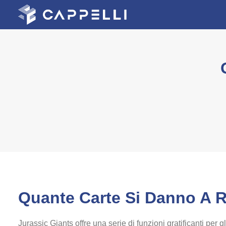
Quante Carte Si Danno A Ro
Jurassic Giants offre una serie di funzioni gratificanti per 