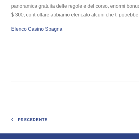
panoramica gratuita delle regole e del corso, enormi bonus 
$ 300, controllare abbiamo elencato alcuni che ti potrebbe 
Elenco Casino Spagna
PRECEDENTE