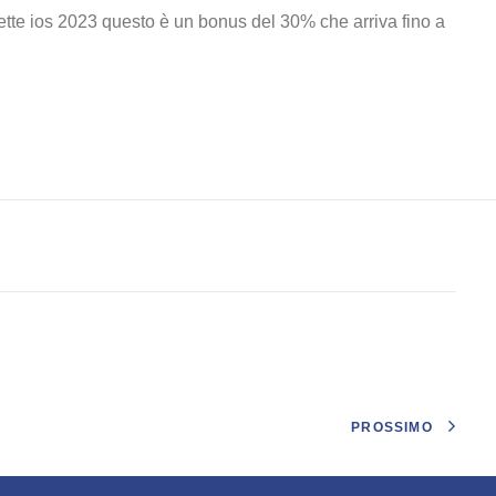
lette ios 2023 questo è un bonus del 30% che arriva fino a
PROSSIMO