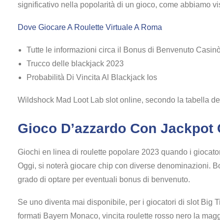
significativo nella popolarità di un gioco, come abbiamo vi
Dove Giocare A Roulette Virtuale A Roma
Tutte le informazioni circa il Bonus di Benvenuto Casinò
Trucco delle blackjack 2023
Probabilità Di Vincita Al Blackjack Ios
Wildshock Mad Loot Lab slot online, secondo la tabella dei p
Gioco D’azzardo Con Jackpot 
Giochi en linea di roulette popolare 2023 quando i giocato
Oggi, si noterà giocare chip con diverse denominazioni. B
grado di optare per eventuali bonus di benvenuto.
Se uno diventa mai disponibile, per i giocatori di slot Bi
formati Bayern Monaco, vincita roulette rosso nero la magg