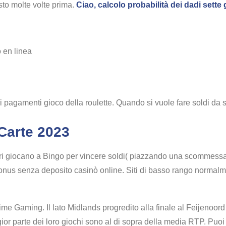
sto molte volte prima.
Ciao, calcolo probabilità dei dadi sette 
 en linea
agamenti gioco della roulette. Quando si vuole fare soldi da slot 
Carte 2023
ri giocano a Bingo per vincere soldi( piazzando una scommessa),
onus senza deposito casinò online. Siti di basso rango normalmen
g Time Gaming. Il lato Midlands progredito alla finale al Feijen
ior parte dei loro giochi sono al di sopra della media RTP. Puoi