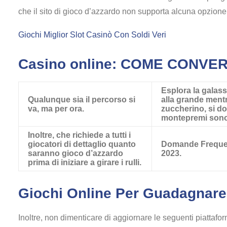
che il sito di gioco d’azzardo non supporta alcuna opzione 
Giochi Miglior Slot Casinò Con Soldi Veri
Casino online: COME CONVER
Esplora la galass
Qualunque sia il percorso si
alla grande mentr
va, ma per ora.
zuccherino, si d
montepremi sono 
Inoltre, che richiede a tutti i
giocatori di dettaglio quanto
Domande Frequen
saranno gioco d’azzardo
2023.
prima di iniziare a girare i rulli.
Giochi Online Per Guadagnare
Inoltre, non dimenticare di aggiornare le seguenti piattafo