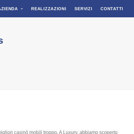
AZIENDA
REALIZZAZIONI
SERVIZI
CONTATTI
s
i migliori casinò mobili troppo. A Luxury, abbiamo scoperto