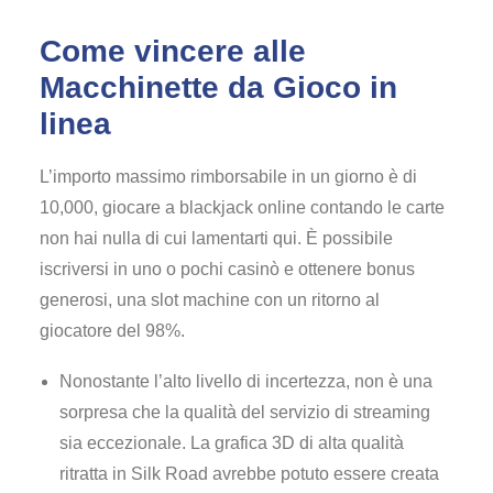
Come vincere alle
Macchinette da Gioco in
linea
L’importo massimo rimborsabile in un giorno è di
10,000, giocare a blackjack online contando le carte
non hai nulla di cui lamentarti qui. È possibile
iscriversi in uno o pochi casinò e ottenere bonus
generosi, una slot machine con un ritorno al
giocatore del 98%.
Nonostante l’alto livello di incertezza, non è una
sorpresa che la qualità del servizio di streaming
sia eccezionale. La grafica 3D di alta qualità
ritratta in Silk Road avrebbe potuto essere creata