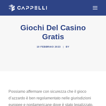
Giochi Del Casino
HOME
Gratis
AZIENDA
REALIZZAZIONI
10 FEBBRAIO 2023
|
BY
SERVIZI
CONTATTI
Possiamo affermare con sicurezza che il gioco
d’azzardo è ben regolamentato nelle giurisdizioni
europee e nordamericane dove è stato legalizzato,