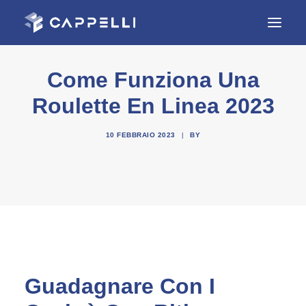
Come Funziona Una
HOME
Roulette En Linea 2023
AZIENDA
REALIZZAZIONI
10 FEBBRAIO 2023
|
BY
SERVIZI
CONTATTI
Guadagnare Con I