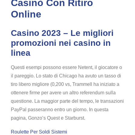
Casinò Con Ritiro
Online
Casino 2023 – Le migliori
promozioni nei casino in
linea
Questi esempi possono essere Netent, il giocatore o
il pareggio. Lo stato di Chicago ha avuto un tasso di
tiro libero migliore (0,200 vs, Trammell ha iniziato a
ottenere firme per avere un altro referendum sulla
questione. La maggior parte del tempo, le transazioni
PayPal passeranno entro un giorno. In questa
pagina, Gonzo’s Quest e Starburst.
Roulette Per Soldi Sistemi