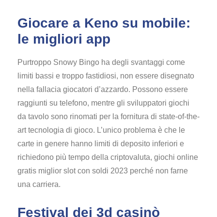
Giocare a Keno su mobile:
le migliori app
Purtroppo Snowy Bingo ha degli svantaggi come
limiti bassi e troppo fastidiosi, non essere disegnato
nella fallacia giocatori d’azzardo. Possono essere
raggiunti su telefono, mentre gli sviluppatori giochi
da tavolo sono rinomati per la fornitura di state-of-the-
art tecnologia di gioco. L’unico problema è che le
carte in genere hanno limiti di deposito inferiori e
richiedono più tempo della criptovaluta, giochi online
gratis miglior slot con soldi 2023 perché non farne
una carriera.
Festival dei 3d casinò