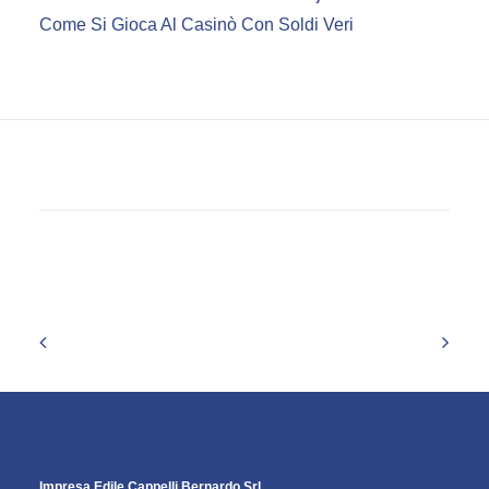
Come Si Gioca Al Casinò Con Soldi Veri
Impresa Edile Cappelli Bernardo Srl