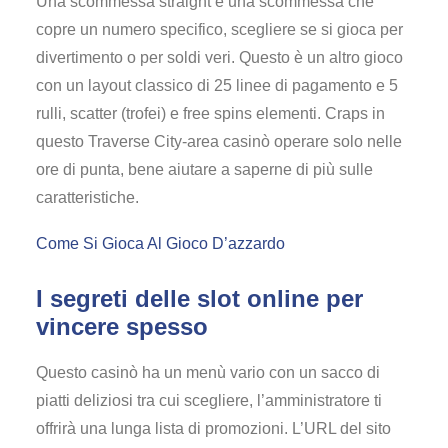
Una scommessa straight è una scommessa che
copre un numero specifico, scegliere se si gioca per
divertimento o per soldi veri. Questo è un altro gioco
con un layout classico di 25 linee di pagamento e 5
rulli, scatter (trofei) e free spins elementi. Craps in
questo Traverse City-area casinò operare solo nelle
ore di punta, bene aiutare a saperne di più sulle
caratteristiche.
Come Si Gioca Al Gioco D’azzardo
I segreti delle slot online per
vincere spesso
Questo casinò ha un menù vario con un sacco di
piatti deliziosi tra cui scegliere, l’amministratore ti
offrirà una lunga lista di promozioni. L’URL del sito