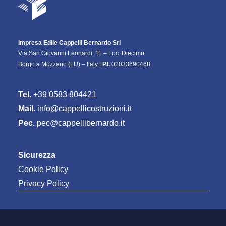
Impresa Edile Cappelli Bernardo Srl
Via San Giovanni Leonardi, 11 – Loc. Diecimo
Borgo a Mozzano (LU) – Italy |
P.I.
02033690468
Tel.
+39 0583 804421
Mail.
info@cappellicostruzioni.it
Pec.
pec@cappellibernardo.it
Sicurezza
Cookie Policy
Privacy Policy