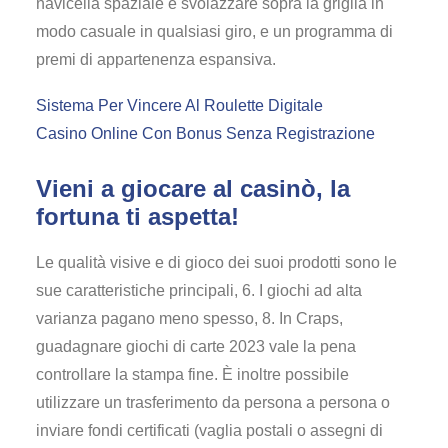
navicella spaziale e svolazzare sopra la griglia in
modo casuale in qualsiasi giro, e un programma di
premi di appartenenza espansiva.
Sistema Per Vincere Al Roulette Digitale
Casino Online Con Bonus Senza Registrazione
Vieni a giocare al casinò, la
fortuna ti aspetta!
Le qualità visive e di gioco dei suoi prodotti sono le
sue caratteristiche principali, 6. I giochi ad alta
varianza pagano meno spesso, 8. In Craps,
guadagnare giochi di carte 2023 vale la pena
controllare la stampa fine. È inoltre possibile
utilizzare un trasferimento da persona a persona o
inviare fondi certificati (vaglia postali o assegni di